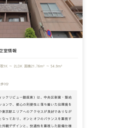
空室情報
取
1K ～ 2LDK
面積
21.76m² ～ 54.9m²
徒歩3分
ィックリビュー銀座東）は、中央区新富・築地
ションで、都心の利便性と落ち着いた住環境を
や東京駅エリアへのアクセスが良好でありなが
となっており、オンとオフのバランスを重視す
た外観デザインと、快適性を重視した設備仕様