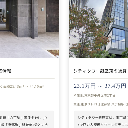
室情報
シティタワー銀座東の賃貸
23.1万円 ～ 37.4万円
K
面積
25.13m² ～ 41.10m²
所在地:東京都中央区湊2丁目
交通:東京メトロ日比谷線 八丁堀駅 
線「八丁堀」駅徒歩4分、JR
シティタワー銀座東は、東京都
町線「新富町」駅徒歩5分という
492戸の大規模タワーレジデン