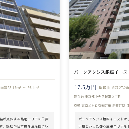
パークアクシス銀座イース
17.5万円
面積
25.19m² ～ 26.1m²
間取
1K
面積
27.29
所在地:東京都中央区新富２丁目
交通:東京メトロ有楽町線 新富町駅 
緒が交錯する築地エリアに位置
パークアクシス銀座イーストは
す。銀座や日本橋を生活圏に収
丁堀といった都心主要エリアを