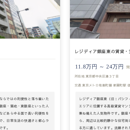
レジディア銀座東の賃貸・
11.8万円 ～ 24万円
間
所在地:東京都中央区湊３丁目
交通:東京メトロ有楽町線 新富町駅 
ならではの利便性と落ち着いた
レジディア銀座東（旧：パシフ
銀座・築地・東銀座といった人
エリアに位置する高級賃貸マン
などあらゆる面で高い利便性を
兼ね備えた人気物件です。銀座
で、日常生活の快適さと都心ラ
ら、周辺は比較的静かな住宅街
です。
る方に適しています。洗練され