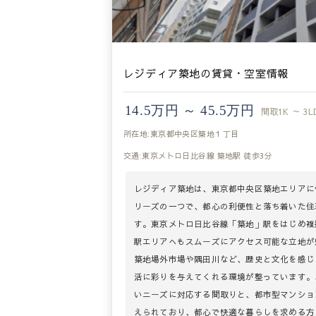
レジディア築地の賃貸・空室情報
14.5万円 ～ 45.5万円
間取
1K ～ 3L
所在地:東京都中央区築地１丁目
交通:東京メトロ日比谷線 築地駅 徒歩3分
レジディア築地は、東京都中央区築地エリアに
リーズの一つで、都心の利便性と落ち着いた住
す。東京メトロ日比谷線「築地」駅をはじめ複
駅エリアへもスムーズにアクセス可能な立地が
築地場外市場や隅田川など、歴史と文化を感じ
活に彩りを与えてくれる環境が整っています。
いニーズに対応する間取りと、都市型マンショ
えられており、都心で快適な暮らしを求める方