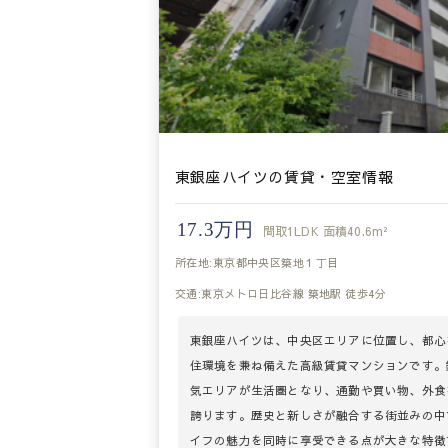
東銀座ハイツの賃貸・空室情報
17.3万円
間取
1LDK
面積
40.6m²
所在地:東京都中央区築地１丁目
交通:東京メトロ日比谷線 築地駅 徒歩4分
東銀座ハイツは、中央区エリアに位置し、都心
住環境を兼ね備えた高級賃貸マンションです。
気エリアが生活圏となり、通勤や買い物、外食
誇ります。歴史と新しさが融合する街並みの中
イフの魅力を同時に享受できる点が大きな特徴