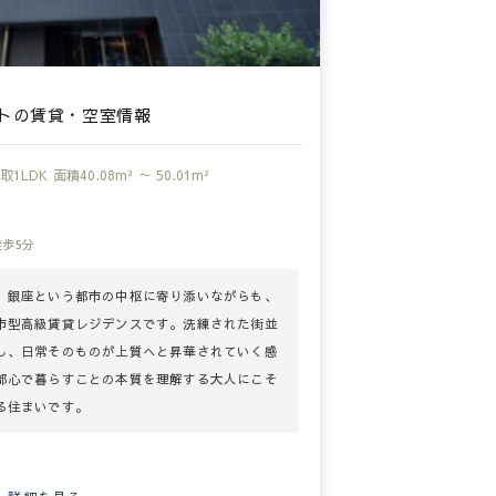
トの賃貸・空室情報
取
1LDK
面積
40.08m² ～ 50.01m²
徒歩5分
、銀座という都市の中枢に寄り添いながらも、
市型高級賃貸レジデンスです。洗練された街並
し、日常そのものが上質へと昇華されていく感
都心で暮らすことの本質を理解する大人にこそ
る住まいです。