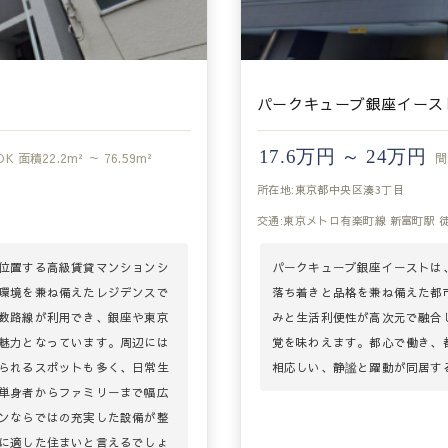
パークキューブ銀座イース
17.6万円 ～ 24万円
DK
面積
22.2m² ～ 76.59m²
間
所在地:東京都中央区湊3丁目
交通:東京メトロ有楽町線 新富町駅 
位置する高級賃貸マンションシ
パークキューブ銀座イーストは
環境を兼ね備えたレジデンスで
落ち着きと品格を兼ね備えた都
数路線が利用でき、銀座や東京
みと生活利便性が高次元で融合
魅力となっています。周辺には
覚を味わえます。都心で働き、
られるスポットも多く、日常生
相応しい、静謐と躍動が同居す
単身者からファミリーまで幅広
ンならではの充実した設備が整
に適した住まいと言えるでしょ