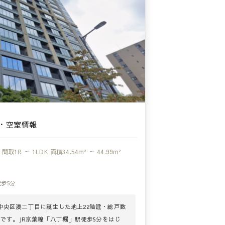
・空室情報
間取
1R ～ 1LDK
面積
34.54m² ～ 44.99m²
徒歩5分
中央区湊二丁目に誕生した地上22階建・総戸数
スです。JR京葉線「八丁堀」駅徒歩5分をはじ