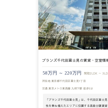
ブランズ千代田富士見の賃貸・空室情
58万円 ～ 220万円
間取
2LDK ～ 3L
所在地:東京都千代田区富士見1丁目
交通:東京メトロ東西線 九段下駅 徒歩5分
「ブランズ千代田富士見」は、千代田区富士見
性を兼ね備えたエリアに位置する高級分譲賃貸