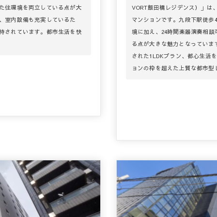
た住環境を両立している点が大
VORT飯田橋レジデンス）」
、室内設備も充実しているた
マンションです。九段下駅徒歩
持されています。都市生活を快
境に加え、24時間楽器演奏相
る点が大きな魅力となっていま
された1LDKプラン、都心生活
ョンの枠を超えた上質な都市型