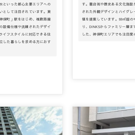
水といった都心主要エリアへの
す。書店街や歴史ある文化施設
いとして注目されています。東
された外観デザインとハイグレ
神保町」駅をはじめ、複数路線
値を提案しています。93㎡超の
の設備仕様や洗練されたデザイ
り、DINKSからファミリー層
いライフスタイルに対応できる住
した、神保町エリアでも注目度
立した暮らしを求める方におす