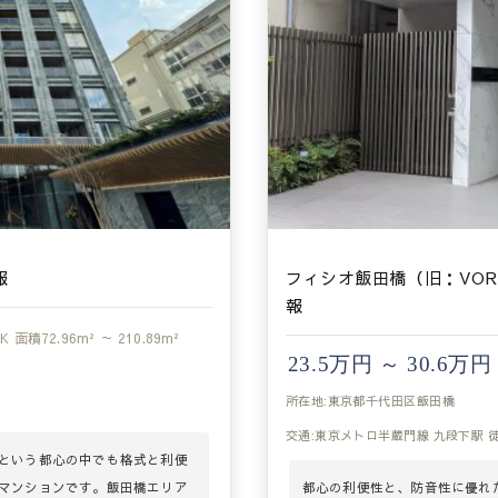
報
フィシオ飯田橋（旧：VO
報
DK
面積
72.96m² ～ 210.89m²
23.5万円 ～ 30.6万円
所在地:東京都千代田区飯田橋
交通:東京メトロ半蔵門線 九段下駅 
という都心の中でも格式と利便
マンションです。飯田橋エリア
都心の利便性と、防音性に優れ