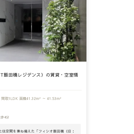
RT飯田橋レジデンス）の賃貸・空室情
間取
1LDK
面積
41.32m² ～ 41.53m²
徒歩4分
た住空間を兼ね備えた「フィシオ飯田橋（旧：