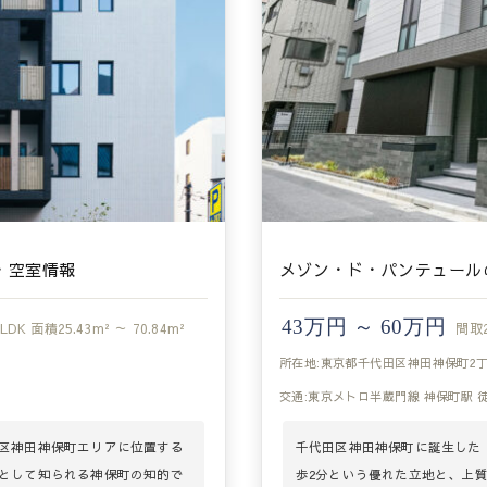
・空室情報
メゾン・ド・パンテュール
43万円 ～ 60万円
3LDK
面積
25.43m² ～ 70.84m²
間取
所在地:東京都千代田区神田神保町2
交通:東京メトロ半蔵門線 神保町駅 
区神田神保町エリアに位置する
千代田区神田神保町に誕生した
として知られる神保町の知的で
歩2分という優れた立地と、上