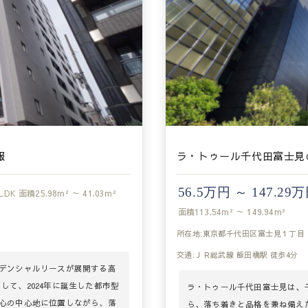
報
ラ・トゥール千代田富士見
56.5万円 ～ 147.29
LDK
面積
25.98m² ～ 41.03m²
面積
113.54m² ～ 149.94m²
所在地:東京都千代田区富士見１丁目
交通:ＪＲ総武線 飯田橋駅 徒歩4分
デンシャルリースが展開する高
として、2024年に誕生した都市型
ラ・トゥール千代田富士見は、
心の中心地に位置しながら、落
ら、落ち着きと品格を兼ね備え