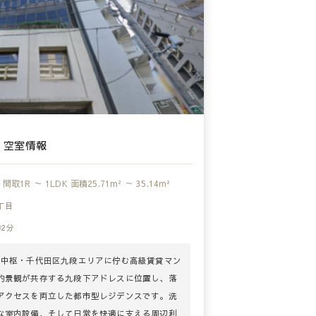
・空室情報
間取
1R ～ 1LDK
面積
25.71m² ～ 35.14m²
丁目
2分
の中枢・千代田区九段エリアに佇む高級賃貸マン
的景観が共存する九段下アドレスに位置し、落
アクセスを両立した都市型レジデンスです。洗
な室内設備、そして日常を快適に支える周辺利