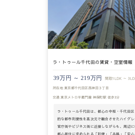
ラ・トゥール千代田の賃貸・空室情報
39万円 ～ 219万円
間取
1LDK ～ 3L
所在地:東京都千代田区西神田３丁目
交通:東京メトロ半蔵門線 神保町駅 徒歩3分
ラ・トゥール千代田は、都心の中枢・千代田区
的な都市利便性を高次元で融合させたハイグレ
官庁街やビジネス街に近接しながらも、周辺に
都心居住に求められる「利便」「品格」「安心