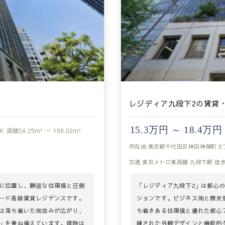
レジディア九段下2の賃貸
15.3万円 ～ 18.4万円
DK
面積
54.25m² ～ 199.02m²
所在地:東京都千代田区神田神保町３
交通:東京メトロ東西線 九段下駅 徒歩
に位置し、静謐な住環境と圧倒
「レジディア九段下2」は都心
ード高級賃貸レジデンスです。
ションです。ビジネス街と歴史
は落ち着いた街並みが広がり、
ち着きある住環境と優れた都心
」を兼ね備えています。建物は
練された外観デザインと機能的