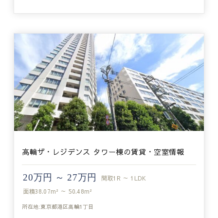
高輪ザ・レジデンス タワー棟の賃貸・空室情報
20万円 ～ 27万円
間取
1R ～ 1LDK
面積
38.07m² ～ 50.48m²
所在地:東京都港区高輪1丁目