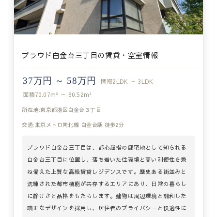
プラウド白金台三丁目の賃貸・空室情報
37万円 ～ 58万円
間取
2LDK ～ 3LDK
面積
70.07m² ～ 90.52m²
所在地:東京都港区白金台３丁目
交通:東京メトロ南北線 白金台駅 徒歩2分
プラウド白金台三丁目は、都心屈指の邸宅地として知られる
白金台三丁目に位置し、落ち着いた住環境と高い利便性を兼
ね備えた上質な高級賃貸レジデンスです。歴史ある街並みと
洗練された都市機能が共存するエリアにあり、日常の暮らし
に静けさと品格をもたらします。建物は周辺環境と調和した
端正なデザインを採用し、居住者のプライバシーと快適性に