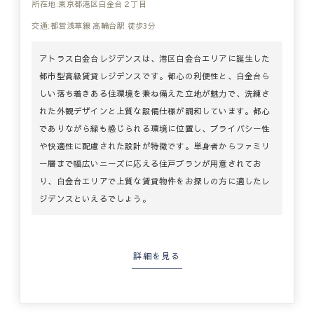
所在地:東京都港区白金台２丁目
交通:都営浅草線 高輪台駅 徒歩3分
アトラス白金台レジデンスは、港区白金台エリアに誕生した
都市型高級賃貸レジデンスです。都心の利便性と、白金台ら
しい落ち着きある住環境を兼ね備えた立地が魅力で、洗練さ
れた外観デザインと上質な設備仕様が調和しています。都心
でありながら緑も感じられる環境に位置し、プライバシー性
や快適性に配慮された設計が特徴です。単身者からファミリ
ー層まで幅広いニーズに応える住戸プランが用意されてお
り、白金台エリアで上質な賃貸物件をお探しの方に適したレ
ジデンスといえるでしょう。
詳細を見る