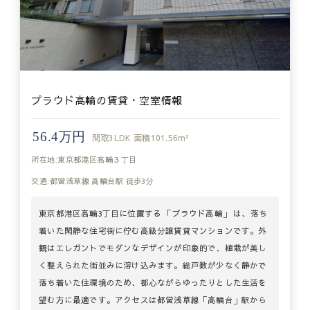
プラウド高輪の賃貸・空室情報
56.4万円
間取
3LDK
面積
101.56m²
所在地:東京都港区高輪３丁目
交通:都営浅草線 高輪台駅 徒歩3分
東京都港区高輪3丁目に位置する 「プラウド高輪」 は、落ち
着いた閑静な住宅街に佇む高級分譲賃貸マンションです。外
観はエレガントでモダンなデザインが印象的で、植栽が美し
く整えられた街並みに溶け込みます。総戸数が少なく静かで
落ち着いた住環境のため、都心ながらゆったりとした生活を
望む方に最適です。アクセスは都営浅草線「高輪台」駅から