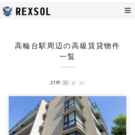
高級賃貸レク
ソル
高輪台駅周辺の高級賃貸物件
一覧
21件
1
2
»