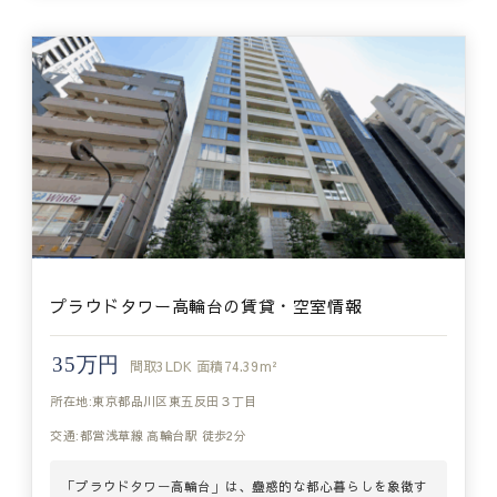
プラウドタワー高輪台の賃貸・空室情報
35万円
間取
3LDK
面積
74.39m²
所在地:東京都品川区東五反田３丁目
交通:都営浅草線 高輪台駅 徒歩2分
「プラウドタワー高輪台」は、蠱惑的な都心暮らしを象徴す