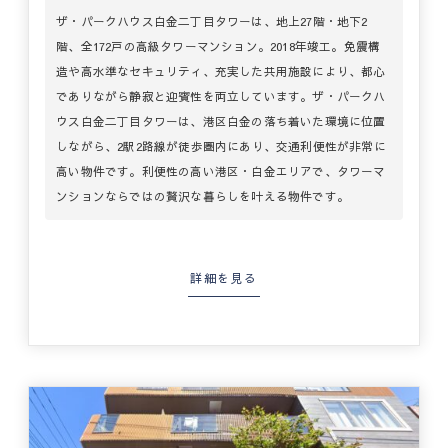
ザ・パークハウス白金二丁目タワーは、地上27階・地下2
階、全172戸の高級タワーマンション。2018年竣工。免震構
造や高水準なセキュリティ、充実した共用施設により、都心
でありながら静寂と迎賓性を両立しています。ザ・パークハ
ウス白金二丁目タワーは、港区白金の落ち着いた環境に位置
しながら、2駅2路線が徒歩圏内にあり、交通利便性が非常に
高い物件です。利便性の高い港区・白金エリアで、タワーマ
ンションならではの贅沢な暮らしを叶える物件です。
詳細を見る