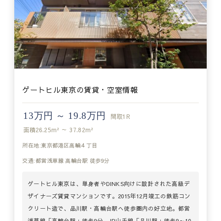
ゲートヒル東京の賃貸・空室情報
13万円 ～ 19.8万円
間取
1R
面積
26.25m² ～ 37.82m²
所在地:東京都港区高輪４丁目
交通:都営浅草線 高輪台駅 徒歩9分
ゲートヒル東京は、単身者やDINKS向けに設計された高級デ
ザイナーズ賃貸マンションです。2015年12月竣工の鉄筋コン
クリート造で、品川駅・高輪台駅へ徒歩圏内の好立地。都営
浅草線「高輪台駅」徒歩9分、JR山手線「品川駅」徒歩9～10