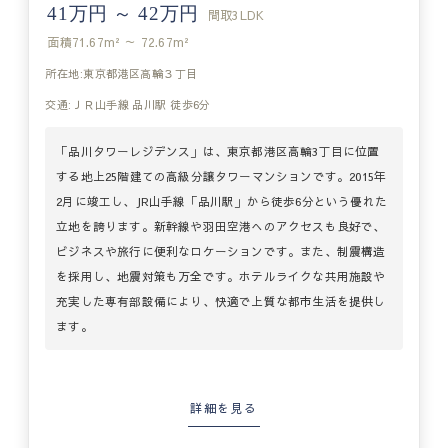
41万円 ～ 42万円
間取
3LDK
面積
71.67m² ～ 72.67m²
所在地:東京都港区高輪３丁目
交通:ＪＲ山手線 品川駅 徒歩6分
「品川タワーレジデンス」は、東京都港区高輪3丁目に位置
する地上25階建ての高級分譲タワーマンションです。2015年
2月に竣工し、JR山手線「品川駅」から徒歩6分という優れた
立地を誇ります。新幹線や羽田空港へのアクセスも良好で、
ビジネスや旅行に便利なロケーションです。また、制震構造
を採用し、地震対策も万全です。ホテルライクな共用施設や
充実した専有部設備により、快適で上質な都市生活を提供し
ます。
詳細を見る