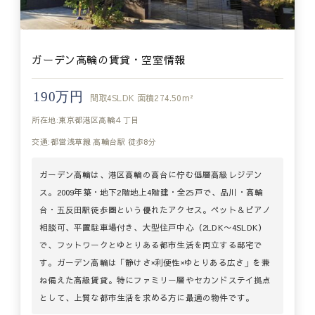
ガーデン高輪の賃貸・空室情報
190万円
間取
4SLDK
面積
274.50m²
所在地:東京都港区高輪４丁目
交通:都営浅草線 高輪台駅 徒歩8分
ガーデン高輪は、港区高輪の高台に佇む低層高級レジデン
ス。2009年築・地下2階地上4階建・全25戸で、品川・高輪
台・五反田駅徒歩圏という優れたアクセス。ペット＆ピアノ
相談可、平置駐車場付き、大型住戸中心（2LDK〜4SLDK）
で、フットワークとゆとりある都市生活を両立する邸宅で
す。ガーデン高輪は「静けさ×利便性×ゆとりある広さ」を兼
ね備えた高級賃貸。特にファミリー層やセカンドステイ拠点
として、上質な都市生活を求める方に最適の物件です。