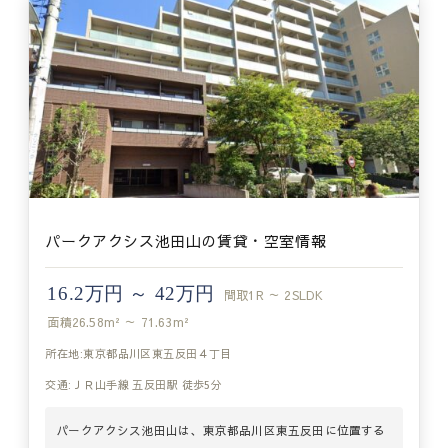
パークアクシス池田山の賃貸・空室情報
16.2万円 ～ 42万円
間取
1R ～ 2SLDK
面積
26.58m² ～ 71.63m²
所在地:東京都品川区東五反田４丁目
交通:ＪＲ山手線 五反田駅 徒歩5分
​パークアクシス池田山は、東京都品川区東五反田に位置する