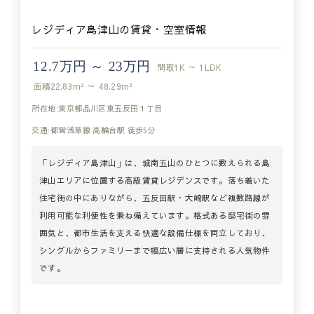
レジディア島津山の賃貸・空室情報
12.7万円 ～ 23万円
間取
1K ～ 1LDK
面積
22.83m² ～ 48.29m²
所在地:東京都品川区東五反田１丁目
交通:都営浅草線 高輪台駅 徒歩5分
「レジディア島津山」は、城南五山のひとつに数えられる島
津山エリアに位置する高級賃貸レジデンスです。落ち着いた
住宅街の中にありながら、五反田駅・大崎駅など複数路線が
利用可能な利便性を兼ね備えています。格式ある邸宅街の雰
囲気と、都市生活を支える快適な設備仕様を両立しており、
シングルからファミリーまで幅広い層に支持される人気物件
です。