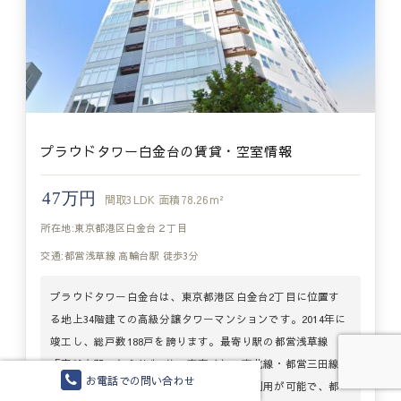
プラウドタワー白金台の賃貸・空室情報
47万円
間取
3LDK
面積
78.26m²
所在地:東京都港区白金台２丁目
交通:都営浅草線 高輪台駅 徒歩3分
プラウドタワー白金台は、東京都港区白金台2丁目に位置す
る地上34階建ての高級分譲タワーマンションです。2014年に
竣工し、総戸数188戸を誇ります。最寄り駅の都営浅草線
「高輪台駅」から徒歩3分、東京メトロ南北線・都営三田線
お電話での問い合わせ
「白金台駅」から徒歩9分と、複数路線の利用が可能で、都