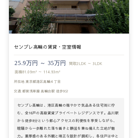
センプレ高輪の賃貸・空室情報
25.9万円 ～ 35万円
間取
2LDK ～ 3LDK
面積
81.09m² ～ 114.93m²
所在地:東京都港区高輪４丁目
交通:都営浅草線 高輪台駅 徒歩9分
センプレ高輪は、港区高輪の穏やかで気品ある住宅街に佇
む、全16戸の高級賃貸プライベートレジデンスです。品川駅
から徒歩8分という都心アクセスの利便性を享受しながら、
喧騒から一歩離れた落ち着きと静謐を兼ね備えた立地が魅
力。重厚感のある外観と端正な設計が調和し、各住戸はゆと