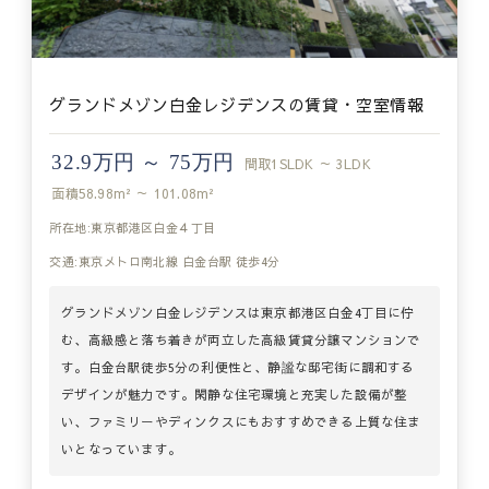
グランドメゾン白金レジデンスの賃貸・空室情報
32.9万円 ～ 75万円
間取
1SLDK ～ 3LDK
面積
58.98m² ～ 101.08m²
所在地:東京都港区白金４丁目
交通:東京メトロ南北線 白金台駅 徒歩4分
グランドメゾン白金レジデンスは東京都港区白金4丁目に佇
む、高級感と落ち着きが両立した高級賃貸分譲マンションで
す。白金台駅徒歩5分の利便性と、静謐な邸宅街に調和する
デザインが魅力です。閑静な住宅環境と充実した設備が整
い、ファミリーやディンクスにもおすすめできる上質な住ま
いとなっています。