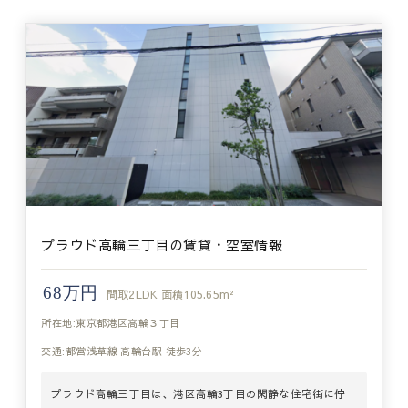
プラウド高輪三丁目の賃貸・空室情報
68万円
間取
2LDK
面積
105.65m²
所在地:東京都港区高輪３丁目
交通:都営浅草線 高輪台駅 徒歩3分
プラウド高輪三丁目は、港区高輪3丁目の閑静な住宅街に佇