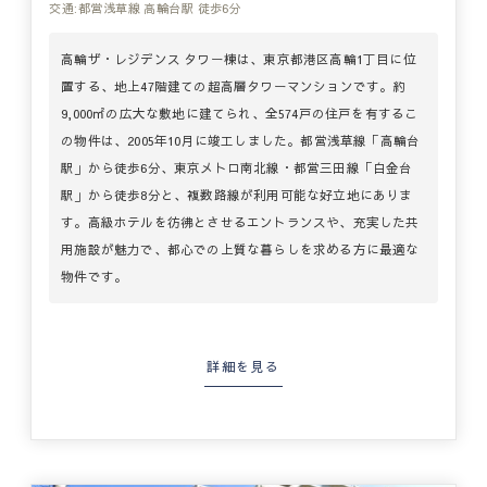
交通:都営浅草線 高輪台駅 徒歩6分
高輪ザ・レジデンス タワー棟は、東京都港区高輪1丁目に位
置する、地上47階建ての超高層タワーマンションです。​約
9,000㎡の広大な敷地に建てられ、全574戸の住戸を有するこ
の物件は、2005年10月に竣工しました。​都営浅草線「高輪台
駅」から徒歩6分、東京メトロ南北線・都営三田線「白金台
駅」から徒歩8分と、複数路線が利用可能な好立地にありま
す。​高級ホテルを彷彿とさせるエントランスや、充実した共
用施設が魅力で、都心での上質な暮らしを求める方に最適な
物件です。​
詳細を見る