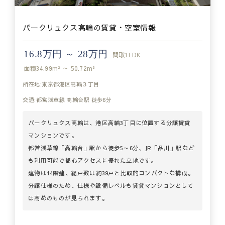
パークリュクス高輪の賃貸・空室情報
16.8万円 ～ 28万円
間取
1LDK
面積
34.99m² ～ 50.72m²
所在地:東京都港区高輪３丁目
交通:都営浅草線 高輪台駅 徒歩6分
パークリュクス高輪は、港区高輪3丁目に位置する分譲賃貸
マンションです。
都営浅草線「高輪台」駅から徒歩5～6分、JR「品川」駅など
も利用可能で都心アクセスに優れた立地です。
建物は14階建、総戸数は約39戸と比較的コンパクトな構成。
分譲仕様のため、仕様や設備レベルも賃貸マンションとして
は高めのものが見られます。