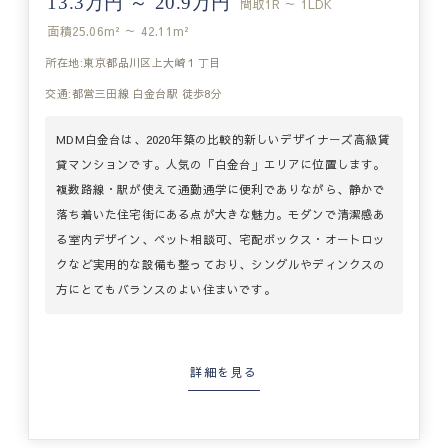
13.3万円 ～ 20.9万円
間取
1R ～ 1LDK
面積
25.06m² ～ 42.11m²
所在地:東京都品川区上大崎１丁目
交通:都営三田線 白金台駅 徒歩8分
MDM白金台は、2020年築の比較的新しいデザイナーズ高級賃
貸マンションです。人気の「白金台」エリアに位置します。
複数路線・駅が使えて通勤通学に便利でありながら、静かで
落ち着いた住宅街にある点が大きな魅力。モダンで清潔感あ
る室内デザイン、ペット相談可、宅配ボックス・オートロッ
クなど実用的な設備も整っており、シングルやディンクスの
方にとてもバランスのよい住まいです。
詳細を見る