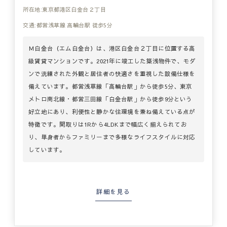
所在地:東京都港区白金台２丁目
交通:都営浅草線 高輪台駅 徒歩5分
Ｍ白金台（エム白金台）は、港区白金台２丁目に位置する高
級賃貸マンションです。2021年に竣工した築浅物件で、モダ
ンで洗練された外観と居住者の快適さを重視した設備仕様を
備えています。都営浅草線「高輪台駅」から徒歩5分、東京
メトロ南北線・都営三田線「白金台駅」から徒歩9分という
好立地にあり、利便性と静かな住環境を兼ね備えている点が
特徴です。間取りは1Rから4LDKまで幅広く揃えられてお
り、単身者からファミリーまで多様なライフスタイルに対応
しています。
詳細を見る