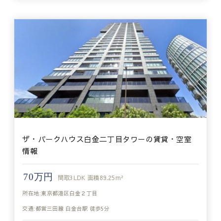
ザ・パークハウス白金二丁目タワーの賃貸・空室
情報
70万円
間取
3LDK
面積
89.25m²
所在地:東京都港区白金２丁目
交通:都営三田線 白金台駅 徒歩5分