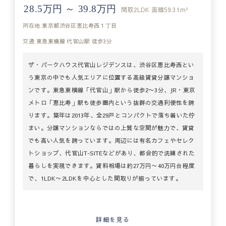
28.5万円 ～ 39.8万円
間取
2LDK
面積
59.31m²
所在地:東京都渋谷区恵比寿西１丁目
交通:東急東横線 代官山駅 徒歩3分
ザ・パークハウス代官山レジデンスは、渋谷区恵比寿西とい
う東京の中でも人気エリアに位置する高級賃貸分譲マンショ
ンです。東急東横線「代官山」駅から徒歩2〜3分、JR・東京
メトロ「恵比寿」駅も徒歩圏内という抜群の交通利便性を誇
ります。築年は2013年、全29戸とコンパクトで落ち着いた佇
まい。分譲マンションならではの上質な空間が魅力で、賃貸
でも高い人気を誇っています。周辺には有名カフェやセレク
トショップ、代官山T-SITEなどがあり、都会的で洗練された
暮らしを実現できます。賃料相場は約27万円〜40万円台程度
で、1LDK〜2LDKを中心とした間取りが揃っています。
詳細を見る