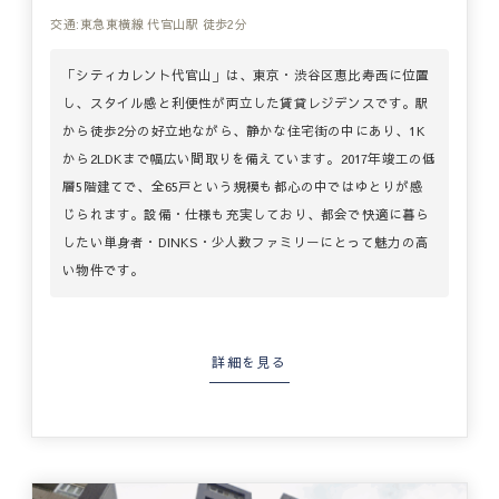
交通:東急東横線 代官山駅 徒歩2分
「シティカレント代官山」は、東京・渋谷区恵比寿西に位置
し、スタイル感と利便性が両立した賃貸レジデンスです。駅
から徒歩2分の好立地ながら、静かな住宅街の中にあり、1K
から2LDKまで幅広い間取りを備えています。2017年竣工の低
層5階建てで、全65戸という規模も都心の中ではゆとりが感
じられます。設備・仕様も充実しており、都会で快適に暮ら
したい単身者・DINKS・少人数ファミリーにとって魅力の高
い物件です。
詳細を見る