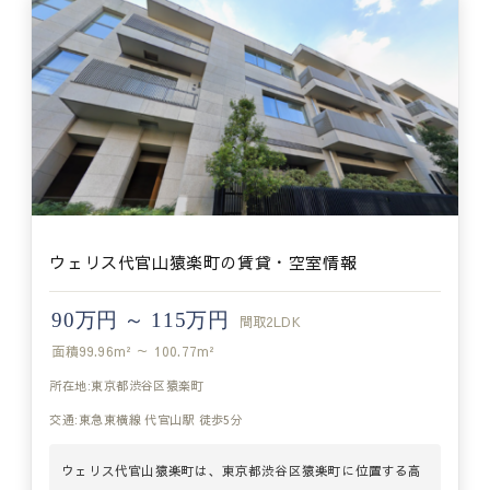
ウェリス代官山猿楽町の賃貸・空室情報
90万円 ～ 115万円
間取
2LDK
面積
99.96m² ～ 100.77m²
所在地:東京都渋谷区猿楽町
交通:東急東横線 代官山駅 徒歩5分
ウェリス代官山猿楽町は、東京都渋谷区猿楽町に位置する高