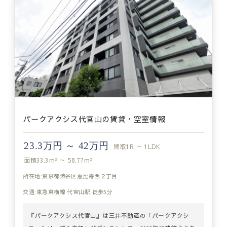
パークアクシス代官山の賃貸・空室情報
23.3万円 ～ 42万円
間取
1R ～ 1LDK
面積
33.3m² ～ 58.77m²
所在地:東京都渋谷区恵比寿西２丁目
交通:東急東横線 代官山駅 徒歩5分
『パークアクシス代官山』は三井不動産の「パークアクシ