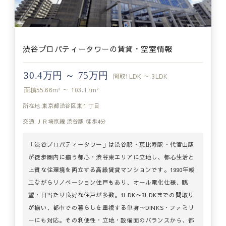
渋谷プロパティータワーの賃貸・空室情報
30.4万円 ～ 75万円
間取
1LDK ～ 3LDK
面積
55.66m² ～ 103.17m²
所在地:東京都渋谷区東１丁目
交通:ＪＲ埼京線 渋谷駅 徒歩4分
「渋谷プロパティータワー」は渋谷駅・恵比寿駅・代官山駅
が徒歩圏内に揃う都心・渋谷東エリアに立地し、都心生活と
上質な住環境を両立する高級賃貸マンションです。1990年竣
工ながらリノベーション住戸もあり、オール電化仕様、眺
望・日当たり良好な住戸が多数。1LDK〜3LDKまでの間取り
が揃い、都市での暮らしを重視する単身〜DINKS・ファミリ
ーにも対応。その利便性・立地・設備面のバランスから、都