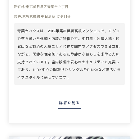
所在地:東京都目黒区青葉台２丁目
交通:東急東横線 中目黒駅 徒歩11分
青葉台ハウスは、2015年築の低層高級マンションで、モダン
で落ち着いた外観・内装が特徴です。中目黒・池尻大橋・代
官山など都心の人気エリアに徒歩圏内でアクセスできる立地
ながら、閑静な住宅街にあるため静かな暮らしを求める方に
支持されています。室内設備や安心のセキュリティも充実し
ており、1LDK中心の間取りでシングルやDINKsなど幅広いラ
イフスタイルに適しています。
詳細を見る