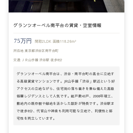
グランツオーベル南平台の賃貸・空室情報
75万円
間取
2LDK
面積
118.26m²
所在地:東京都渋谷区南平台町
交通:ＪＲ山手線 渋谷駅 徒歩8分
グランツオーベル南平台は、渋谷・南平台町の高台に立地す
る高級賃貸マンションです。JR山手線「渋谷」駅近という好
アクセスの立地ながら、住宅街の落ち着きを兼ね備えた高級
低層レジデンスとして人気です。総戸数43戸、2008年竣工、
敷地内の既存樹や緑地を活かした設計が特長です。渋谷駅ま
で徒歩8分、代官山や神泉も利用可能な立地で、利便性と邸
宅性を両立しています。