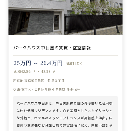
パークハウス中目黒の賃貸・空室情報
25万円 ～ 26.4万円
間取
1LDK
面積
42.96m² ～ 42.99m²
所在地:東京都目黒区中目黒３丁目
交通:東京メトロ日比谷線 中目黒駅 徒歩10分
パークハウス中目黒は、中目黒駅徒歩圏の落ち着いた住宅街
に佇む低層レジデンスです。白を基調としたスタイリッシュ
な外観と、ホテルのようなエントランスが高級感を演出。床
暖房や食洗機など分譲仕様の充実設備に加え、内廊下設計や