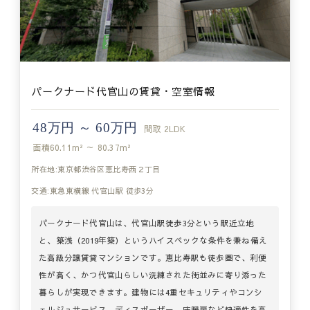
パークナード代官山の賃貸・空室情報
48万円 ～ 60万円
間取
2LDK
面積
60.11m² ～ 80.37m²
所在地:東京都渋谷区恵比寿西２丁目
交通:東急東横線 代官山駅 徒歩3分
パークナード代官山は、代官山駅徒歩3分という駅近立地
と、築浅（2019年築）というハイスペックな条件を兼ね備え
た高級分譲賃貸マンションです。恵比寿駅も徒歩圏で、利便
性が高く、かつ代官山らしい洗練された街並みに寄り添った
暮らしが実現できます。建物には4重セキュリティやコンシ
ェルジュサービス、ディスポーザー、床暖房など快適性を高