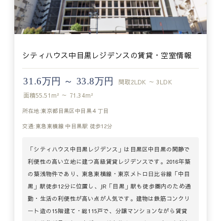
シティハウス中目黒レジデンスの賃貸・空室情報
31.6万円 ～ 33.8万円
間取
2LDK ～ 3LDK
面積
55.51m² ～ 71.34m²
所在地:東京都目黒区中目黒４丁目
交通:東急東横線 中目黒駅 徒歩12分
「シティハウス中目黒レジデンス」は目黒区中目黒の閑静で
利便性の高い立地に建つ高級賃貸レジデンスです。2016年築
の築浅物件であり、東急東横線・東京メトロ日比谷線「中目
黒」駅徒歩12分に位置し、JR「目黒」駅も徒歩圏内のため通
勤・生活の利便性が高い点が人気です。建物は鉄筋コンクリ
ート造の15階建て・総115戸で、分譲マンションながら賃貸