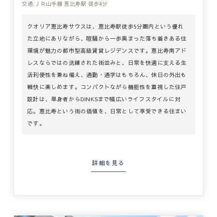
交通:ＪＲ山手線 恵比寿駅 徒歩4分
クオリア恵比寿サウスは、恵比寿駅徒歩5分圏内という優れ
た立地にありながら、喧騒から一歩奥まった落ち着きある住
環境が魅力の都市型高級賃貸レジデンスです。恵比寿南アド
レスならではの洗練された街並みと、日常を快適に支える生
活利便性を兼ね備え、通勤・通学はもちろん、休日の外出も
軽快に楽しめます。コンパクトながら機能性を重視した住戸
設計は、単身者からDINKSまで幅広いライフスタイルに対
応。恵比寿という街の価値を、日常として享受できる住まい
です。
詳細を見る