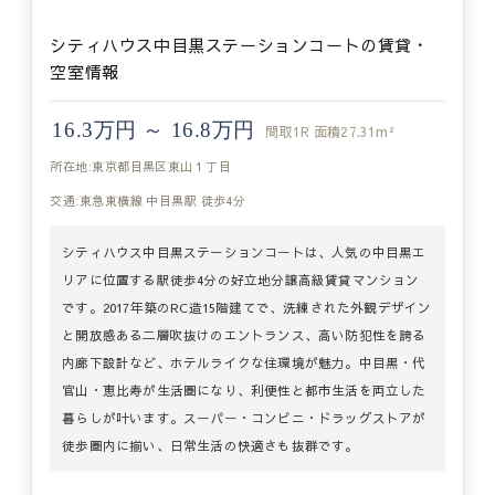
シティハウス中目黒ステーションコートの賃貸・
空室情報
16.3万円 ～ 16.8万円
間取
1R
面積
27.31m²
所在地:東京都目黒区東山１丁目
交通:東急東横線 中目黒駅 徒歩4分
シティハウス中目黒ステーションコートは、人気の中目黒エ
リアに位置する駅徒歩4分の好立地分譲高級賃貸マンション
です。2017年築のRC造15階建てで、洗練された外観デザイン
と開放感ある二層吹抜けのエントランス、高い防犯性を誇る
内廊下設計など、ホテルライクな住環境が魅力。中目黒・代
官山・恵比寿が生活圏になり、利便性と都市生活を両立した
暮らしが叶います。スーパー・コンビニ・ドラッグストアが
徒歩圏内に揃い、日常生活の快適さも抜群です。