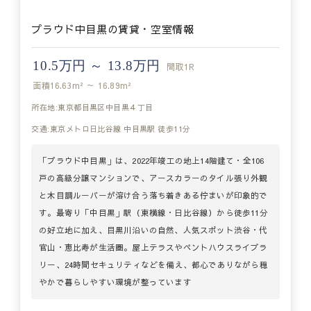
プラウド中目黒の賃貸・空室情報
10.5万円 ～ 13.8万円
間取
1R
面積
16.63m² ～ 16.89m²
所在地:東京都目黒区中目黒４丁目
交通:東京メトロ日比谷線 中目黒駅 徒歩11分
「プラウド中目黒」は、2022年竣工の地上14階建て・全106
戸の高級分譲マンションで、アースカラーのタイル張り外観
と木目調ルーバーが溶け合う落ち着きある佇まいが印象的で
す。最寄り「中目黒」駅（東横線・日比谷線）から徒歩11分
の好立地に加え、目黒川沿いの自然、人気スポット渋谷・代
官山・恵比寿が生活圏。屋上テラスやペントハウスライブラ
リー、24時間セキュリティなどを備え、都心でありながら穏
やかで暮らしやすい環境が整っています