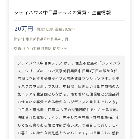
シティハウス中目黒テラスの賃貸・空室情報
20万円
間取
1LDK
面積
38.9m²
所在地:東京都目黒区中目黒４丁目
交通:ＪＲ山手線 目黒駅 徒歩14分
シティハウス中目黒テラス は、。住友不動産の「シティハウ
ス」シリーズの一つで東京都目黒区中目黒4丁目の静かな住
宅街に立地する分譲タイプの高級賃貸マンションです。シテ
ィハウス中目黒テラスは、中目黒・目黒という都内屈指の人
気エリアを生活圏としながら、落ち着いた住環境と分譲品質
の住まいを享受できる希少なレジデンスと言えるでしょう。
中目黒・恵比寿・目黒 エリアの交通利便性を生かせる立地、
洗練された建築デザイン、充実した専有部・共有部設備、そ
して安心感のある管理体制が高い次元で融合しており、日々
の暮らしに確かな満足感をもたらします。中目黒らしい感性