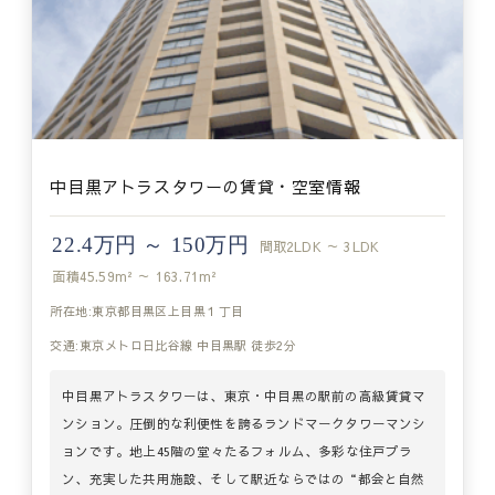
中目黒アトラスタワーの賃貸・空室情報
22.4万円 ～ 150万円
間取
2LDK ～ 3LDK
面積
45.59m² ～ 163.71m²
所在地:東京都目黒区上目黒１丁目
交通:東京メトロ日比谷線 中目黒駅 徒歩2分
中目黒アトラスタワーは、東京・中目黒の駅前の高級賃貸マ
ンション。圧倒的な利便性を誇るランドマークタワーマンシ
ョンです。地上45階の堂々たるフォルム、多彩な住戸プラ
ン、充実した共用施設、そして駅近ならではの“都会と自然