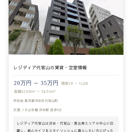
レジディア代官山の賃貸・空室情報
20万円 ～ 35万円
間取
1R ～ 1LDK
面積
32.00m² ～ 54.53m²
所在地:東京都渋谷区代官山町
交通:ＪＲ山手線 渋谷駅 徒歩5分
レジディア代官山は渋谷・代官山・恵比寿エリアの中心に位
置し、都心ライフをスタイリッシュに暮らしたい方にぴった