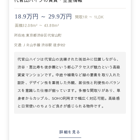
18.9万円 ～ 29.9万円
間取
1R ～ 1LDK
面積
32.08m² ～ 43.88m²
所在地:東京都渋谷区代官山町
交通:ＪＲ山手線 渋谷駅 徒歩9分
代官山ハイツは代官山の洗練された街並みに位置しながら、
渋谷・恵比寿も徒歩圏という都心アクセスが魅力という高級
賃貸マンションです。中庭や植栽など緑の要素を取り入れた
設計、デザイン性を重視した外観、居住性と利便性のバラン
スを意識した仕様が揃っています。多様な間取りがあり、単
身者からカップル、SOHO利用まで幅広く対応可能。高級感
と日常使いのちょうど良さが感じられる物件です。
詳細を見る