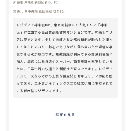
所在地:東京都新宿区新小川町
交通:ＪＲ中央線 飯田橋駅 徒歩9分
レジディア神楽坂Ⅱは、東京都新宿区の人気エリア「神楽
坂」に位置する高品質高級賃貸マンションです。神楽坂エリ
アは歴史と文化、そして洗練された都市機能が融合した街と
して知られており、都心でありながら落ち着いた住環境を享
受できる点が魅力です。複数路線が利用できる交通利便性に
加え、周辺には飲食店やスーパー、商業施設も充実している
ため、日常生活の快適さと利便性を両立できます。レジディ
アシリーズならではの上質な住空間とセキュリティ体制も整
っており、単身者からディンクスまで幅広い層に支持されて
いる都市型レジデンスです。
詳細を見る