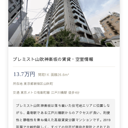
プレミスト山吹神楽坂の賃貸・空室情報
13.7万円
間取
1K
面積
26.6m²
所在地:東京都新宿区山吹町
交通:東京メトロ有楽町線 江戸川橋駅 徒歩4分
プレミスト山吹神楽坂は落ち着いた住宅地エリアに位置しな
がら、最寄駅である江戸川橋駅からのアクセスが良い、利便
性と静穏性を兼ね備えた高級賃貸分譲マンションです。2019
年築で比較的新しく、すべての住戸が南向き設計とされてお