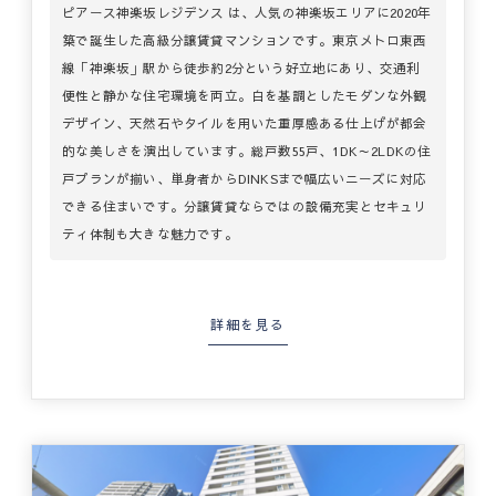
ピアース神楽坂レジデンス は、人気の神楽坂エリアに2020年
築で誕生した高級分譲賃貸マンションです。東京メトロ東西
線「神楽坂」駅から徒歩約2分という好立地にあり、交通利
便性と静かな住宅環境を両立。白を基調としたモダンな外観
デザイン、天然石やタイルを用いた重厚感ある仕上げが都会
的な美しさを演出しています。総戸数55戸、1DK～2LDKの住
戸プランが揃い、単身者からDINKSまで幅広いニーズに対応
できる住まいです。分譲賃貸ならではの設備充実とセキュリ
ティ体制も大きな魅力です。
詳細を見る