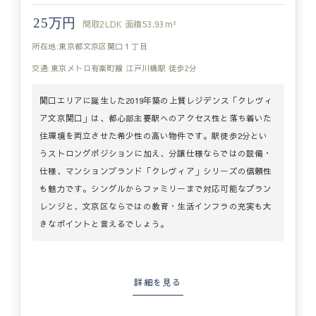
25万円
間取
2LDK
面積
53.93m²
所在地:東京都文京区関口１丁目
交通:東京メトロ有楽町線 江戸川橋駅 徒歩2分
関口エリアに誕生した2019年築の上質レジデンス「クレヴィ
ア文京関口」は、都心部主要駅へのアクセス性と落ち着いた
住環境を両立させた希少性の高い物件です。駅徒歩2分とい
うストロングポジションに加え、分譲仕様ならではの設備・
仕様、マンションブランド「クレヴィア」シリーズの信頼性
も魅力です。シングルからファミリーまで対応可能なプラン
レンジと、文京区ならではの教育・生活インフラの充実も大
きなポイントと言えるでしょう。
詳細を見る