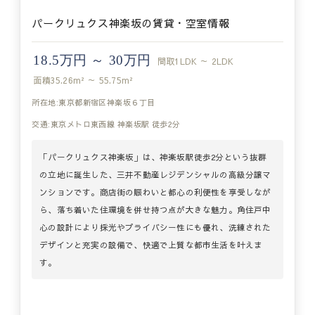
パークリュクス神楽坂の賃貸・空室情報
18.5万円 ～ 30万円
間取
1LDK ～ 2LDK
面積
35.26m² ～ 55.75m²
所在地:東京都新宿区神楽坂６丁目
交通:東京メトロ東西線 神楽坂駅 徒歩2分
「パークリュクス神楽坂」は、神楽坂駅徒歩2分という抜群
の立地に誕生した、三井不動産レジデンシャルの高級分譲マ
ンションです。商店街の賑わいと都心の利便性を享受しなが
ら、落ち着いた住環境を併せ持つ点が大きな魅力。角住戸中
心の設計により採光やプライバシー性にも優れ、洗練された
デザインと充実の設備で、快適で上質な都市生活を叶えま
す。