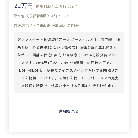
22万円
間取
1LDK
面積
42.56m²
所在地:東京都新宿区矢来町７７−１
交通:東京メトロ東西線 神楽坂駅 徒歩3分
グランスイート神楽坂ピアース ノースヒルズは、東西線「神
楽坂駅」から徒歩3分という極めて利便性の高い立地にあり
ながら、閑静な住宅街に佇む高級感あふれる分譲賃貸マンシ
ョンです。2016年1月竣工、地上10階建・総戸数61戸で、
1LDK〜3LDKと、多様なライフスタイルに対応する間取りプ
ランを提供しています。天然石を使ったエントランスや充実
した設備も特徴で、快適でゆとりある都心生活を叶えます。
詳細を見る