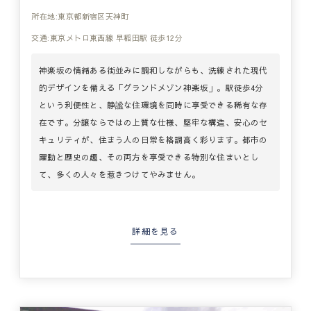
所在地:東京都新宿区天神町
交通:東京メトロ東西線 早稲田駅 徒歩12分
神楽坂の情緒ある街並みに調和しながらも、洗練された現代
的デザインを備える「グランドメゾン神楽坂」。駅徒歩4分
という利便性と、静謐な住環境を同時に享受できる稀有な存
在です。分譲ならではの上質な仕様、堅牢な構造、安心のセ
キュリティが、住まう人の日常を格調高く彩ります。都市の
躍動と歴史の趣、その両方を享受できる特別な住まいとし
て、多くの人々を惹きつけてやみません。
詳細を見る