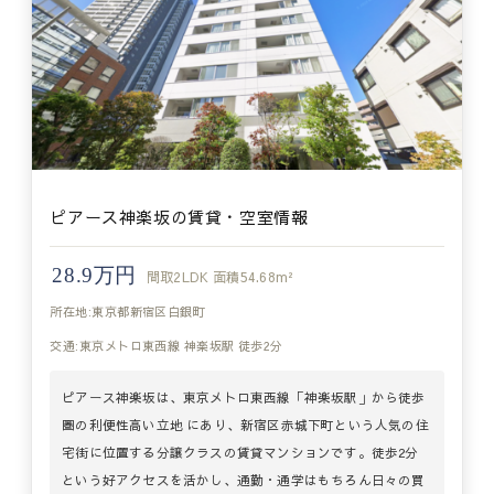
ピアース神楽坂の賃貸・空室情報
28.9万円
間取
2LDK
面積
54.68m²
所在地:東京都新宿区白銀町
交通:東京メトロ東西線 神楽坂駅 徒歩2分
ピアース神楽坂は、東京メトロ東西線「神楽坂駅」から徒歩
圏の利便性高い立地 にあり、新宿区赤城下町という人気の住
宅街に位置する分譲クラスの賃貸マンションです。徒歩2分
という好アクセスを活かし、通勤・通学はもちろん日々の買