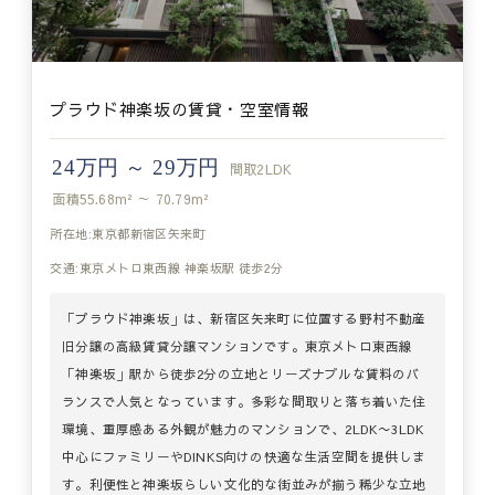
プラウド神楽坂の賃貸・空室情報
24万円 ～ 29万円
間取
2LDK
面積
55.68m² ～ 70.79m²
所在地:東京都新宿区矢来町
交通:東京メトロ東西線 神楽坂駅 徒歩2分
「プラウド神楽坂」は、新宿区矢来町に位置する野村不動産
旧分譲の高級賃貸分譲マンションです。東京メトロ東西線
「神楽坂」駅から徒歩2分の立地とリーズナブルな賃料のバ
ランスで人気となっています。多彩な間取りと落ち着いた住
環境、重厚感ある外観が魅力のマンションで、2LDK〜3LDK
中心にファミリーやDINKS向けの快適な生活空間を提供しま
す。利便性と神楽坂らしい文化的な街並みが揃う稀少な立地