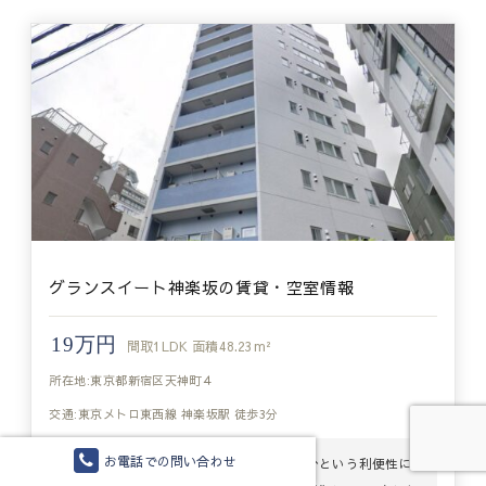
グランスイート神楽坂の賃貸・空室情報
19万円
間取
1LDK
面積
48.23m²
所在地:東京都新宿区天神町４
交通:東京メトロ東西線 神楽坂駅 徒歩3分
お電話での問い合わせ
グランスイート神楽坂は、神楽坂駅徒歩3分という利便性に