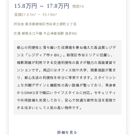
15.8万円 ～ 17.8万円
間取
1K
面積
31.97m² ～ 35.19m²
所在地:東京都新宿区市谷砂土原町２丁目
交通:都営大江戸線 牛込神楽坂駅 徒歩8分
都心の利便性と落ち着いた住環境を兼ね備えた高品質レジデ
ンス「レジディア市ヶ谷Ⅱ」。新宿区市谷エリアに位置し、
複数路線が利用できる交通利便性の高さが魅力の高級賃貸マ
ンションです。周辺にはオフィス街や大学、商業施設が集ま
り、都心生活の利便性を存分に享受できます。スタイリッシ
ュな外観デザインと機能性の高い設備が整っており、単身者
からDINKSまで幅広いライフスタイルに対応。セキュリティ
や共用設備も充実しており、安心で快適な都市生活を実現で
きる住まいとして人気の高い物件です。
詳細を見る