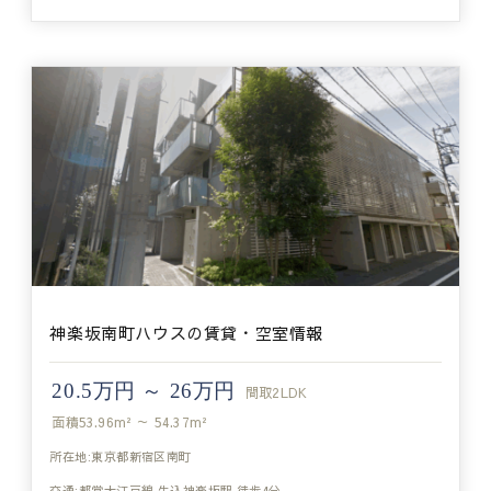
神楽坂南町ハウスの賃貸・空室情報
20.5万円 ～ 26万円
間取
2LDK
面積
53.96m² ～ 54.37m²
所在地:東京都新宿区南町
交通:都営大江戸線 牛込神楽坂駅 徒歩4分