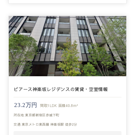
ピアース神楽坂レジデンスの賃貸・空室情報
23.2万円
間取
1LDK
面積
40.8m²
所在地:東京都新宿区赤城下町
交通:東京メトロ東西線 神楽坂駅 徒歩2分