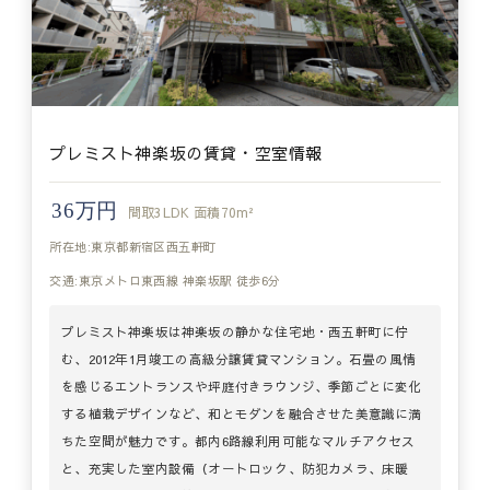
プレミスト神楽坂の賃貸・空室情報
36万円
間取
3LDK
面積
70m²
所在地:東京都新宿区西五軒町
交通:東京メトロ東西線 神楽坂駅 徒歩6分
プレミスト神楽坂は神楽坂の静かな住宅地・西五軒町に佇
む、2012年1月竣工の高級分譲賃貸マンション。石畳の風情
を感じるエントランスや坪庭付きラウンジ、季節ごとに変化
する植栽デザインなど、和とモダンを融合させた美意識に満
ちた空間が魅力です。都内6路線利用可能なマルチアクセス
と、充実した室内設備（オートロック、防犯カメラ、床暖