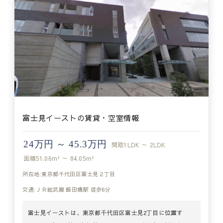
富士見イーストの賃貸・空室情報
24万円 ～ 45.3万円
間取
1LDK ～ 2LDK
面積
51.06m² ～ 84.05m²
所在地:東京都千代田区富士見２丁目
交通:ＪＲ総武線 飯田橋駅 徒歩6分
富士見イーストは、東京都千代田区富士見2丁目に位置す