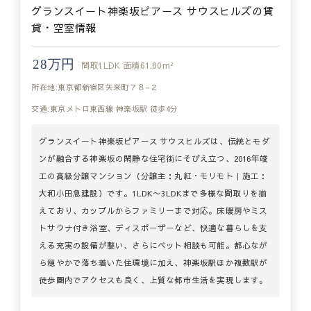
グランスイート神楽坂ピアース サウスヒルズの賃
貸・空室情報
28万円
間取
1LDK
面積
61.80m²
所在地:東京都新宿区矢来町７８−２
交通:東京メトロ東西線 神楽坂駅 徒歩4分
グランスイート神楽坂ピアース サウスヒルズは、伝統とモダ
ンが融合する神楽坂の閑静な住宅街にそびえ立つ、2016年竣
工の高級分譲マンション（分譲主：丸紅・モリモト｜施工：
大和小田急建設）です。1LDK〜3LDKまで多様な間取りを揃
えており、カップルからファミリーまで対応。床暖房やミス
トサウナ付き浴室、ディスポーザーなど、快適な暮らしを支
える充実の設備が整い、さらにペット相談も可能。都心なが
ら穏やかで落ち着いた住環境に加え、神楽坂駅ほか複数駅が
徒歩圏内でアクセスも良く、上質な都市生活を実現します。