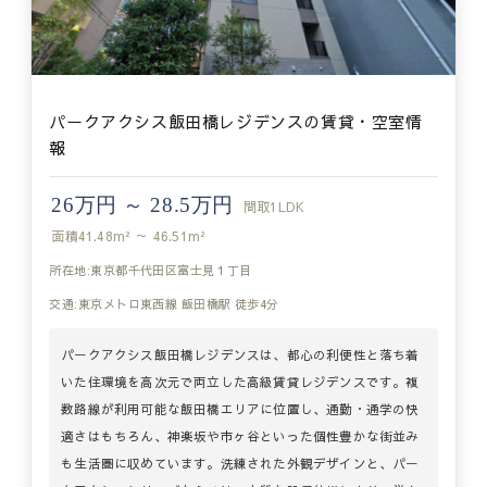
パークアクシス飯田橋レジデンスの賃貸・空室情
報
26万円 ～ 28.5万円
間取
1LDK
面積
41.48m² ～ 46.51m²
所在地:東京都千代田区富士見１丁目
交通:東京メトロ東西線 飯田橋駅 徒歩4分
パークアクシス飯田橋レジデンスは、都心の利便性と落ち着
いた住環境を高次元で両立した高級賃貸レジデンスです。複
数路線が利用可能な飯田橋エリアに位置し、通勤・通学の快
適さはもちろん、神楽坂や市ヶ谷といった個性豊かな街並み
も生活圏に収めています。洗練された外観デザインと、パー