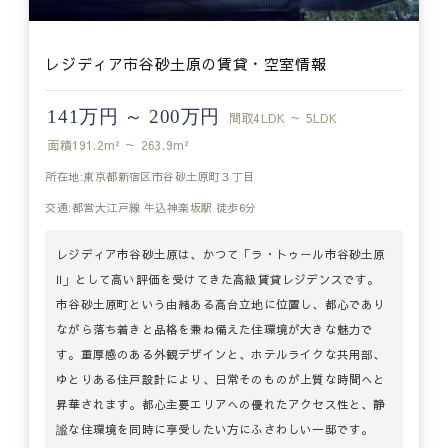
レジディア市谷砂土原の賃貸・空室情報
141万円 ～ 200万円
間取
4LDK ～ 5LDK
面積
191.2m² ～ 263.9m²
所在地:東京都新宿区市谷砂土原町３丁目
交通:都営大江戸線 牛込神楽坂駅 徒歩6分
レジディア市谷砂土原は、かつて「ラ・トゥール市谷砂土原
Ⅱ」として高い評価を受けてきた高級賃貸レジデンスです。
市谷砂土原町という由緒ある高台立地に位置し、都心であり
ながら落ち着きと品格を兼ね備えた住環境が大きな魅力で
す。重厚感のある外観デザインと、ホテルライクな共用部、
ゆとりある住戸設計により、日常そのものが上質な時間へと
昇華されます。都心主要エリアへの優れたアクセス性と、静
謐な住環境を同時に享受したい方にふさわしい一邸です。