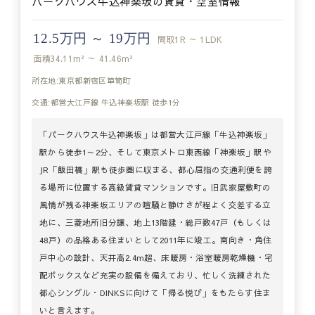
パークハウス牛込神楽坂の賃貸・空室情報
12.5万円 ～ 19万円
間取
1R ～ 1LDK
面積
34.11m² ～ 41.46m²
所在地:東京都新宿区箪笥町
交通:都営大江戸線 牛込神楽坂駅 徒歩1分
「パークハウス牛込神楽坂」は都営大江戸線「牛込神楽坂」
駅から徒歩1～2分、そして東京メトロ東西線「神楽坂」駅や
JR「飯田橋」駅も徒歩圏に収まる、都心屈指の交通利便を誇
る場所に位置する高級賃貸マンションです。旧武家屋敷町の
風情が残る神楽坂エリアの喧騒と静けさが程よく交差する立
地に、三菱地所旧分譲、地上13階建・総戸数47戸（もしくは
48戸）の品格ある住まいとして2011年に竣工。南向き・角住
戸中心の設計、天井高2.4m超、床暖房・浴室暖房乾燥機・宅
配ボックスなど充実の設備を備えており、忙しく洗練された
都心シングル・DINKSに向けて「帰る悦び」をもたらす住ま
いと言えます。