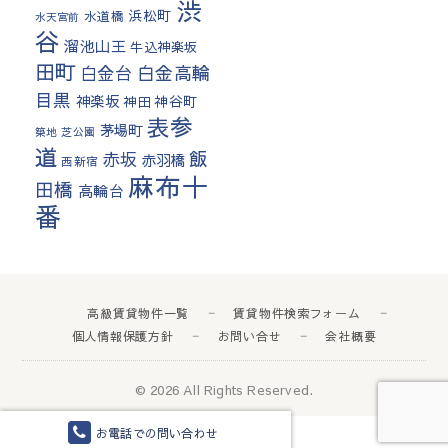
渋
浜松町
水道橋
水天宮前
谷
溜池山王
牛込神楽坂
田町
白金高輪
白金台
目黒
神楽坂
神田
神谷町
表参
茅場町
築地
芝公園
道
飯
赤坂
赤羽橋
西新宿
麻布十
田橋
高輪台
番
高級賃貸物件一覧
賃貸物件検索フォーム
個人情報保護方針
お問い合せ
会社概要
© 2026
All Rights Reserved.
お電話での問い合わせ