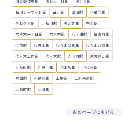
国立競技場駅
四谷三丁目駅
四ツ谷駅
品川シーサイド駅
品川駅
原宿駅
半蔵門駅
千駄ケ谷駅
北品川駅
勝どき駅
初台駅
六本木一丁目駅
六本木駅
八丁堀駅
信濃町駅
住吉駅
代官山駅
代々木公園駅
代々木八幡駅
代々木上原駅
代々木駅
人形町駅
京急蒲田駅
五反田駅
九段下駅
乃木坂駅
中目黒駅
両国駅
不動前駅
上野駅
三軒茶屋駅
三越前駅
三田駅
前のページにもどる