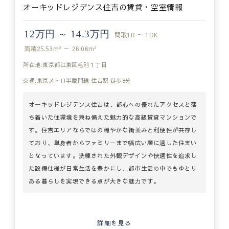
オーキッドレジデンス住吉の賃貸・空室情報
12万円 ～ 14.3万円
間取
1R ～ 1DK
面積
25.53m² ～ 26.06m²
所在地:東京都江東区毛利１丁目
交通:東京メトロ半蔵門線 住吉駅 徒歩8分
オーキッドレジデンス住吉は、都心への優れたアクセスと落
ち着いた住環境を兼ね備えた魅力的な高級賃貸マンションで
す。住吉エリアならではの穏やかな街並みと利便性が共存し
ており、単身者からファミリーまで幅広い層に適した住まい
となっています。洗練された外観デザインや快適性を追求し
た設備仕様が日常生活を豊かにし、都市生活の中でもゆとり
ある暮らしを実現できる点が大きな魅力です。
詳細を見る