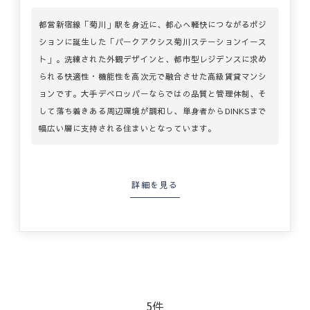
都営新宿線「菊川」駅を身近に、都心へ軽快につながるポジ
ションに誕生した「パークアクシス菊川ステーションイース
ト」。洗練された外観デザインと、都市型レジデンスに求め
られる快適性・機能性を高次元で融合させた高級賃貸マンシ
ョンです。大手デベロッパーならではの品質と管理体制、そ
して落ち着きある周辺環境が調和し、単身者からDINKSまで
幅広い層に支持される住まいとなっています。
詳細を見る
5件