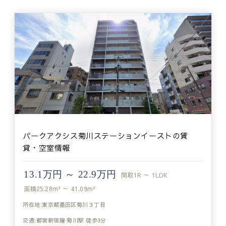
パークアクシス菊川ステーションイーストの賃
貸・空室情報
13.1万円 ～ 22.9万円
間取
1R ～ 1LDK
面積
25.28m² ～ 41.09m²
所在地:東京都墨田区菊川３丁目
交通:都営新宿線 菊川駅 徒歩3分