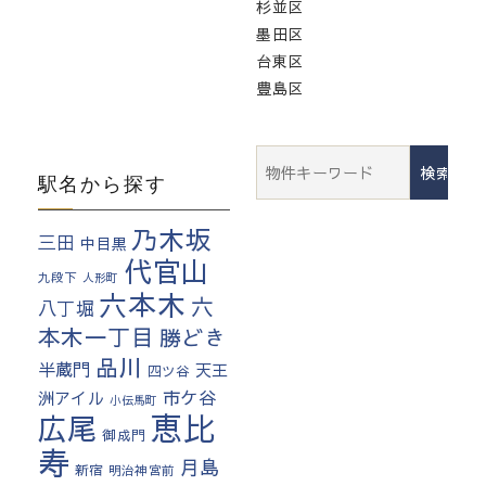
杉並区
墨田区
台東区
豊島区
検
駅名から探す
索:
乃木坂
三田
中目黒
代官山
九段下
人形町
六本木
六
八丁堀
本木一丁目
勝どき
品川
半蔵門
天王
四ツ谷
市ケ谷
洲アイル
小伝馬町
恵比
広尾
御成門
寿
月島
新宿
明治神宮前