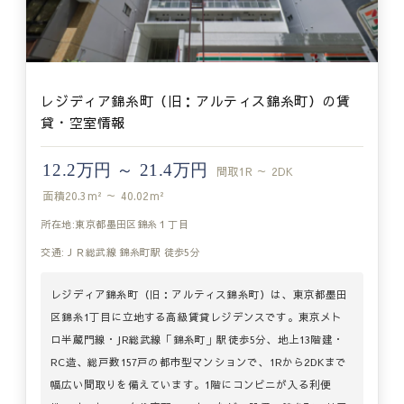
レジディア錦糸町（旧：アルティス錦糸町）の賃
貸・空室情報
12.2万円 ～ 21.4万円
間取
1R ～ 2DK
面積
20.3m² ～ 40.02m²
所在地:東京都墨田区錦糸１丁目
交通:ＪＲ総武線 錦糸町駅 徒歩5分
レジディア錦糸町（旧：アルティス錦糸町）は、東京都墨田
区錦糸1丁目に立地する高級賃貸レジデンスです。東京メト
ロ半蔵門線・JR総武線「錦糸町」駅徒歩5分、地上13階建・
RC造、総戸数157戸の都市型マンションで、1Rから2DKまで
幅広い間取りを備えています。1階にコンビニが入る利便