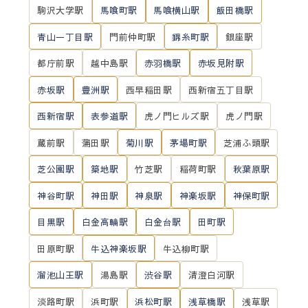
駒沢大学駅
馬喰町駅
馬喰横山駅
飯田橋駅
青山一丁目駅
門前仲町駅
錦糸町駅
銀座駅
都庁前駅
越中島駅
赤羽橋駅
赤坂見附駅
赤坂駅
豊洲駅
西早稲田駅
西新宿五丁目駅
西新宿駅
表参道駅
虎ノ門ヒルズ駅
虎ノ門駅
蔵前駅
蒲田駅
菊川駅
茅場町駅
芝浦ふ頭駅
芝公園駅
築地駅
竹芝駅
稲荷町駅
秋葉原駅
神谷町駅
神田駅
神泉駅
神楽坂駅
神保町駅
目黒駅
白金高輪駅
白金台駅
田町駅
田原町駅
牛込神楽坂駅
牛込柳町駅
溜池山王駅
湯島駅
渋谷駅
清澄白河駅
淡路町駅
浜町駅
浜松町駅
浅草橋駅
浅草駅