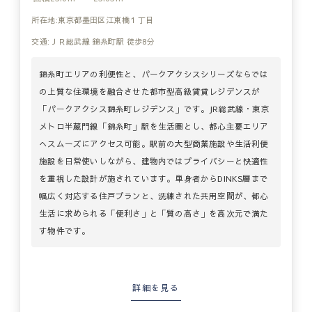
所在地:東京都墨田区江東橋１丁目
交通:ＪＲ総武線 錦糸町駅 徒歩8分
錦糸町エリアの利便性と、パークアクシスシリーズならでは
の上質な住環境を融合させた都市型高級賃貸レジデンスが
「パークアクシス錦糸町レジデンス」です。JR総武線・東京
メトロ半蔵門線「錦糸町」駅を生活圏とし、都心主要エリア
へスムーズにアクセス可能。駅前の大型商業施設や生活利便
施設を日常使いしながら、建物内ではプライバシーと快適性
を重視した設計が施されています。単身者からDINKS層まで
幅広く対応する住戸プランと、洗練された共用空間が、都心
生活に求められる「便利さ」と「質の高さ」を高次元で満た
す物件です。
詳細を見る