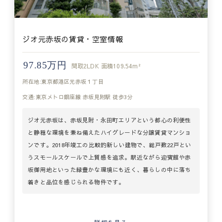
ジオ元赤坂の賃貸・空室情報
97.85万円
間取
2LDK
面積
109.54m²
所在地:東京都港区元赤坂１丁目
交通:東京メトロ銀座線 赤坂見附駅 徒歩3分
ジオ元赤坂は、赤坂見附・永田町エリアという都心の利便性
と静穏な環境を兼ね備えたハイグレードな分譲賃貸マンショ
ンです。2018年竣工の比較的新しい建物で、総戸数22戸とい
うスモールスケールで上質感を追求。駅近ながら迎賓館や赤
坂御用地といった緑豊かな環境にも近く、暮らしの中に落ち
着きと品位を感じられる物件です。