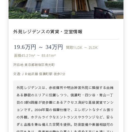
外苑レジデンスの賃貸・空室情報
19.6万円 ～ 34万円
間取
1LDK ～ 2LDK
面積
45.27m² ～ 83.61m²
所在地:東京都新宿区南元町
交通:ＪＲ総武線 信濃町駅 徒歩7分
外苑レジデンスは、赤坂御所や明治神宮外苑に隣接する由緒
ある静寂のエリアに位置しつつ、信濃町・四ツ谷・青山一丁
目の3駅6路線が徒歩圏にあるアクセス良好な高級賃貸マンシ
ョンです。2004年築の低層仕様で、エレガントなタイル張り
の外観、ホテルライクなエントランスやラウンジなど、安ら
ぎと品格を兼ね備えた空間を提供。防音設備や楽器相談可の
住戸もあり、音楽家や静かな暮らしを求める方にも適してい