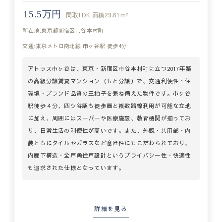
15.5万円
間取
1DK
面積
29.61m²
所在地:東京都新宿区市谷本村町
交通:東京メトロ南北線 市ヶ谷駅 徒歩4分
アトラス市ヶ谷は、東京・新宿区市谷本村町に立つ2017年築
の高級分譲賃貸マンション（もと分譲）で、交通利便性・住
環境・ブランド品質の三拍子を兼ね備えた物件です。市ヶ谷
駅徒歩４分、四ツ谷駅も徒歩圏と複数路線利用が可能な立地
に加え、周囲にはスーパーや医療施設、教育機関が揃ってお
り、日常生活の利便性が高いです。また、外観・共用部・内
装ともにタイルやガラスなど意匠性にもこだわられており、
内廊下構造・全戸角住戸設計というプライバシー性・快適性
も追求された仕様となっています。
詳細を見る