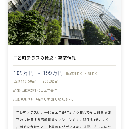
二番町テラスの賃貸・空室情報
109万円 ～ 199万円
間取
2LDK ～ 3LDK
面積
118.58m² ～ 208.82m²
所在地:東京都千代田区二番町
交通:東京メトロ有楽町線 麹町駅 徒歩2分
二番町テラスは、千代田区二番町という都心でも由緒ある邸
宅地に位置する高級賃貸マンションです。駅徒歩1分という
圧倒的な利便性と、上層階レジデンス部の眺望、さらにはセ