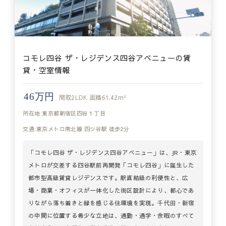
コモレ四谷 ザ・レジデンス四谷アベニューの賃
貸・空室情報
46万円
間取
2LDK
面積
61.42m²
所在地:東京都新宿区四谷１丁目
交通:東京メトロ南北線 四ツ谷駅 徒歩2分
「コモレ四谷 ザ・レジデンス四谷アベニュー」は、JR・東京
メトロが交差する四谷駅前再開発「コモレ四谷」に誕生した
都市型高級賃貸レジデンスです。駅直結級の利便性と、広
場・商業・オフィスが一体化した街区設計により、都心であ
りながら落ち着きと緑を感じる住環境を実現。千代田・新宿
の中間に位置する希少な立地は、通勤・通学・余暇のすべて