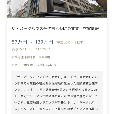
ザ・パークハウス千代田六番町の賃貸・空室情報
57万円 ～ 130万円
間取
2LDK ～ 3LDK
面積
75.31m² ～ 110.25m²
所在地:東京都千代田区六番町
交通:ＪＲ中央線 四ツ谷駅 徒歩5分
「ザ・パークハウス千代田六番町」は、千代田区六番町とい
う都内でも屈指の格式ある住宅地に誕生した高級賃貸分譲マ
ンションです。JR四ツ谷駅徒歩5分という利便性の高さに加
え、番町エリアならではの落ち着いた住環境が魅力となって
います。三菱地所レジデンスが手掛ける「ザ・パークハウ
ス」シリーズの一棟として、上質な外観デザインと高品質な