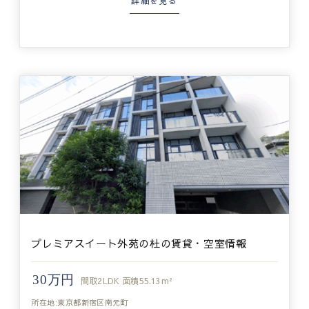
詳細を見る
プレミアスイート外苑の杜の賃貸・空室情報
30万円
間取
2LDK
面積
55.13m²
所在地:東京都新宿区南元町