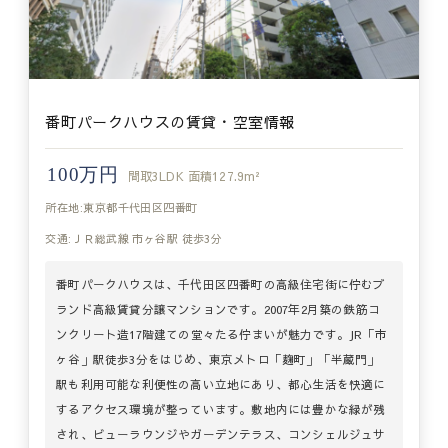
番町パークハウスの賃貸・空室情報
100万円
間取
3LDK
面積
127.9m²
所在地:東京都千代田区四番町
交通:ＪＲ総武線 市ヶ谷駅 徒歩3分
番町パークハウスは、千代田区四番町の高級住宅街に佇むブ
ランド高級賃貸分譲マンションです。2007年2月築の鉄筋コ
ンクリート造17階建ての堂々たる佇まいが魅力です。JR「市
ヶ谷」駅徒歩3分をはじめ、東京メトロ「麹町」「半蔵門」
駅も利用可能な利便性の高い立地にあり、都心生活を快適に
するアクセス環境が整っています。敷地内には豊かな緑が残
され、ビューラウンジやガーデンテラス、コンシェルジュサ