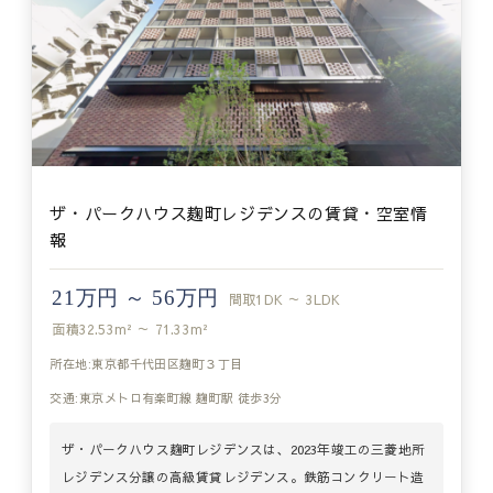
ザ・パークハウス麹町レジデンスの賃貸・空室情
報
21万円 ～ 56万円
間取
1DK ～ 3LDK
面積
32.53m² ～ 71.33m²
所在地:東京都千代田区麹町３丁目
交通:東京メトロ有楽町線 麹町駅 徒歩3分
ザ・パークハウス麹町レジデンスは、2023年竣工の三菱地所
レジデンス分譲の高級賃貸レジデンス。鉄筋コンクリート造