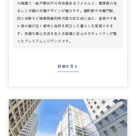
15階建て・総戸数85戸の存在感あるフォルムと、重厚感のあ
るレンガ調の外観デザインが魅力です。麹町駅や半蔵門駅、
四ツ谷駅など複数路線利用可能な好立地に加え、皇居や千鳥
ヶ淵の緑が近く都市と自然を両立した暮らしを実現できま
す。快適な都心生活を支える設備と安心のセキュリティが整
ったプレミアムレジデンスです。
詳細を見る