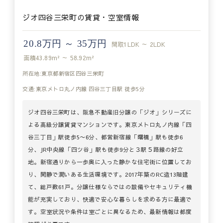
ジオ四谷三栄町の賃貸・空室情報
20.8万円 ～ 35万円
間取
1LDK ～ 2LDK
面積
43.89m² ～ 58.92m²
所在地:東京都新宿区四谷三栄町
交通:東京メトロ丸ノ内線 四谷三丁目駅 徒歩5分
ジオ四谷三栄町は、阪急不動産旧分譲の「ジオ」シリーズに
よる高級分譲賃貸マンションです。東京メトロ丸ノ内線「四
谷三丁目」駅徒歩5〜6分、都営新宿線「曙橋」駅も徒歩6
分、JR中央線「四ツ谷」駅も徒歩9分と３駅５路線の好立
地。新宿通りから一歩奥に入った静かな住宅街に位置してお
り、閑静で潤いある生活環境です。2017年築のRC造13階建
て、総戸数61戸。分譲仕様ならではの設備やセキュリティ機
能が充実しており、快適で安心な暮らしを求める方に最適で
す。空室状況や条件は室ごとに異なるため、最新情報は都度