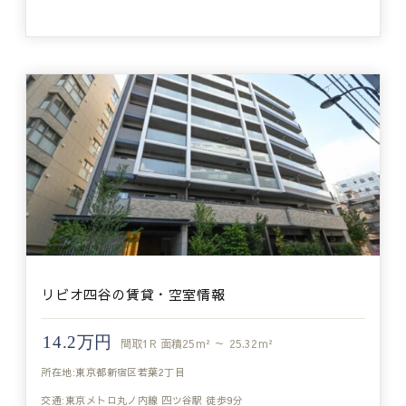
リビオ四谷の賃貸・空室情報
14.2万円
間取
1R
面積
25m² ～ 25.32m²
所在地:東京都新宿区若葉2丁目
交通:東京メトロ丸ノ内線 四ツ谷駅 徒歩9分