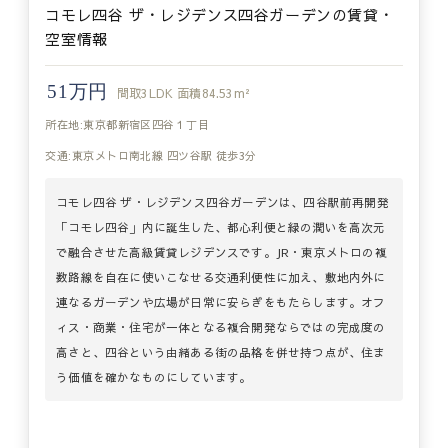
コモレ四谷 ザ・レジデンス四谷ガーデンの賃貸・
空室情報
51万円
間取
3LDK
面積
84.53m²
所在地:東京都新宿区四谷１丁目
交通:東京メトロ南北線 四ツ谷駅 徒歩3分
コモレ四谷 ザ・レジデンス四谷ガーデンは、四谷駅前再開発
「コモレ四谷」内に誕生した、都心利便と緑の潤いを高次元
で融合させた高級賃貸レジデンスです。JR・東京メトロの複
数路線を自在に使いこなせる交通利便性に加え、敷地内外に
連なるガーデンや広場が日常に安らぎをもたらします。オフ
ィス・商業・住宅が一体となる複合開発ならではの完成度の
高さと、四谷という由緒ある街の品格を併せ持つ点が、住ま
う価値を確かなものにしています。