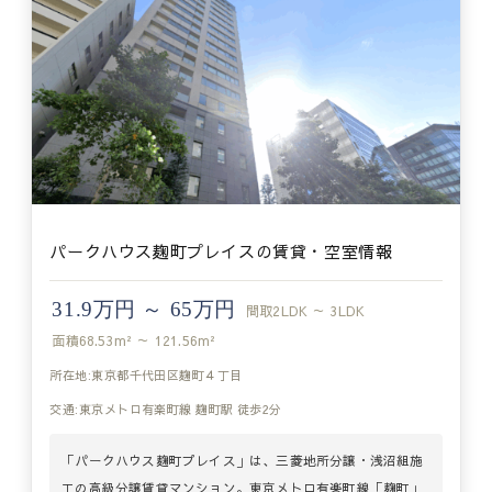
パークハウス麹町プレイスの賃貸・空室情報
31.9万円 ～ 65万円
間取
2LDK ～ 3LDK
面積
68.53m² ～ 121.56m²
所在地:東京都千代田区麹町４丁目
交通:東京メトロ有楽町線 麹町駅 徒歩2分
「パークハウス麹町プレイス」は、三菱地所分譲・浅沼組施
工の高級分譲賃貸マンション。東京メトロ有楽町線「麹町」