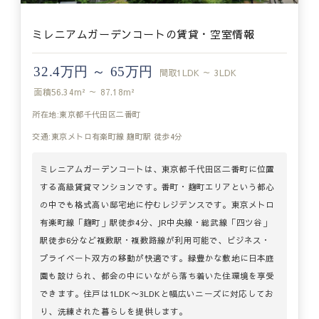
ミレニアムガーデンコートの賃貸・空室情報
32.4万円 ～ 65万円
間取
1LDK ～ 3LDK
面積
56.34m² ～ 87.18m²
所在地:東京都千代田区二番町
交通:東京メトロ有楽町線 麹町駅 徒歩4分
ミレニアムガーデンコートは、東京都千代田区二番町に位置
する高級賃貸マンションです。番町・麹町エリアという都心
の中でも格式高い邸宅地に佇むレジデンスです。東京メトロ
有楽町線「麹町」駅徒歩4分、JR中央線・総武線「四ツ谷」
駅徒歩6分など複数駅・複数路線が利用可能で、ビジネス・
プライベート双方の移動が快適です。緑豊かな敷地に日本庭
園も設けられ、都会の中にいながら落ち着いた住環境を享受
できます。住戸は1LDK〜3LDKと幅広いニーズに対応してお
り、洗練された暮らしを提供します。