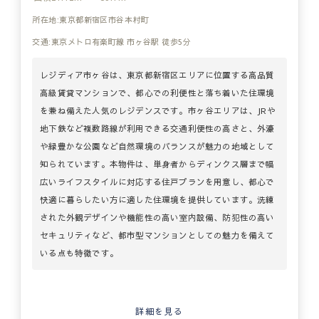
所在地:東京都新宿区市谷本村町
交通:東京メトロ有楽町線 市ヶ谷駅 徒歩5分
レジディア市ヶ谷は、東京都新宿区エリアに位置する高品質
高級賃貸マンションで、都心での利便性と落ち着いた住環境
を兼ね備えた人気のレジデンスです。市ヶ谷エリアは、JRや
地下鉄など複数路線が利用できる交通利便性の高さと、外濠
や緑豊かな公園など自然環境のバランスが魅力の地域として
知られています。本物件は、単身者からディンクス層まで幅
広いライフスタイルに対応する住戸プランを用意し、都心で
快適に暮らしたい方に適した住環境を提供しています。洗練
された外観デザインや機能性の高い室内設備、防犯性の高い
セキュリティなど、都市型マンションとしての魅力を備えて
いる点も特徴です。
詳細を見る