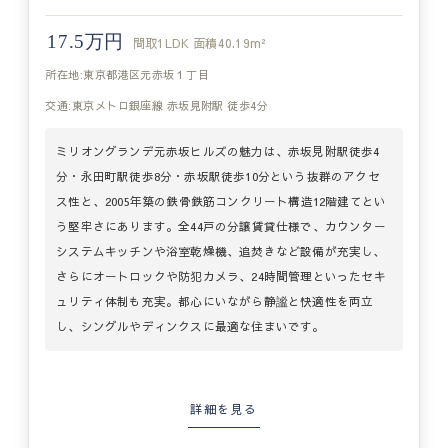
17.5万円
間取
1LDK
面積
40.19m²
所在地:東京都港区元赤坂１丁目
交通:東京メトロ銀座線 赤坂見附駅 徒歩4分
ミリオングランデ元赤坂ヒルズの魅力は、赤坂見附駅徒歩4
分・永田町駅徒歩8分・赤坂駅徒歩10分という抜群のアクセ
ス性と、2005年築の鉄骨鉄筋コンクリート構造12階建てとい
う堅牢さにあります。全44戸の分譲賃貸仕様で、カウンター
システムキッチンや浴室乾燥機、追焚きなど設備が充実し、
さらにオートロックや防犯カメラ、24時間管理といったセキ
ュリティ体制も充実。都心にいながら静謐と快適性を両立
し、シングルやディンクスに最適な住まいです。
詳細を見る