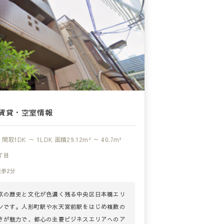
賃貸・空室情報
間取
1DK ～ 1LDK
面積
29.12m² ～ 40.7m²
丁目
徒歩2分
京の歴史と文化が色濃く残る中央区日本橋エリ
ンです。人形町駅や水天宮前駅をはじめ複数の
さが魅力で、都心の主要ビジネスエリアへのア