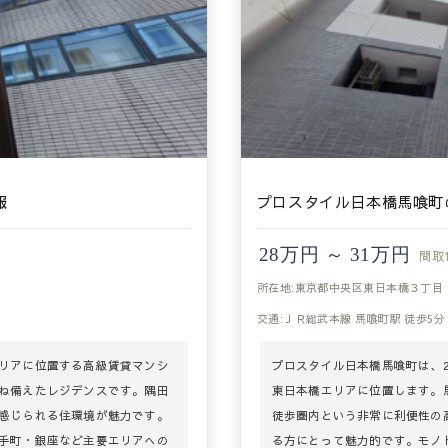
報
プロスタイル日本橋馬喰町
28万円 ～ 31万円
間取
所在地:東京都中央区東日本橋３丁目
交通:ＪＲ総武本線 馬喰町駅 徒歩5分
リアに位置する高級賃貸マンシ
プロスタイル日本橋馬喰町は、2
ね備えたレジデンスです。隅田
東日本橋エリアに位置します。
感じられる住環境が魅力です。
徒歩圏内という非常に利便性の
手町・銀座など主要エリアへの
る方にとって魅力的です。モノ