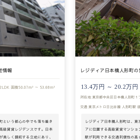
室情報
レジディア日本橋人形町の
13.4万円 ～ 20.2万円
2LDK
面積
50.07m² ～ 53.68m²
所在地:東京都中央区日本橋人形町１
交通:東京メトロ日比谷線 人形町駅 
町という都心の中でも落ち着き
レジディア日本橋人形町は、東
高級賃貸レジデンスです。日本
アに位置する高級賃貸マンショ
が美しく調和する立地にあり、
駅が利用できる交通利便性の高