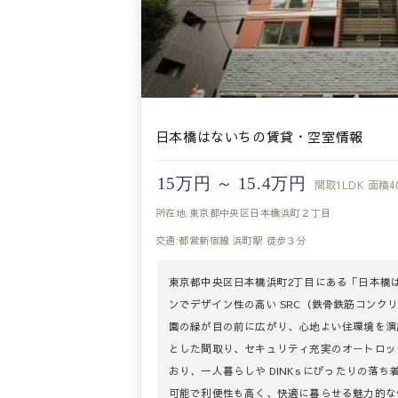
日本橋はないちの賃貸・空室情報
15万円 ～ 15.4万円
間取
1LDK
面積
4
所在地:東京都中央区日本橋浜町２丁目
交通:都営新宿線 浜町駅 徒歩３分
東京都中央区日本橋浜町2丁目にある「日本橋はな
ンでデザイン性の高い SRC（鉄骨鉄筋コンク
園の緑が目の前に広がり、心地よい住環境を演出
とした間取り、セキュリティ充実のオートロッ
おり、一人暮らしや DINKs にぴったりの落
可能で利便性も高く、快適に暮らせる魅力的な