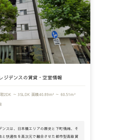
レジデンスの賃貸・空室情報
取
2DK ～ 3SLDK
面積
40.89m² ～ 60.51m²
目
デンスは、日本橋エリアの歴史と下町情緒、そ
性と快適性を高次元で融合させた都市型高級賃