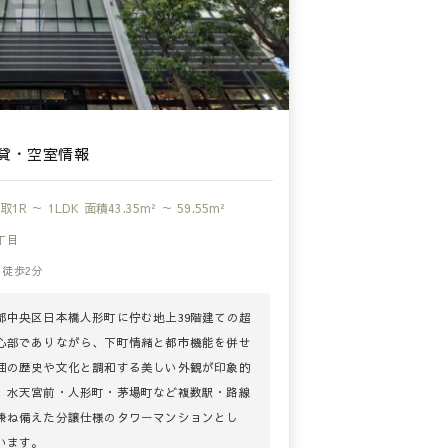
貸・空室情報
取
1R ～ 1LDK
面積
43.35m² ～ 59.55m²
丁目
 徒歩2分
都中央区日本橋人形町に佇む地上39階建ての超
心部でありながら、下町情緒と都市機能を併せ
囲の歴史や文化と調和する美しい外観が印象的
、水天宮前・人形町・茅場町など複数駅・路線
兼ね備えた分譲仕様のタワーマンションとし
います。