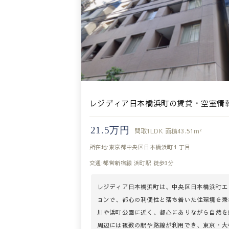
レジディア日本橋浜町の賃貸・空室情
21.5万円
間取
1LDK
面積
43.51m²
所在地:東京都中央区日本橋浜町１丁目
交通:都営新宿線 浜町駅 徒歩3分
レジディア日本橋浜町は、中央区日本橋浜町エ
ョンで、都心の利便性と落ち着いた住環境を兼
川や浜町公園に近く、都心にありながら自然を
周辺には複数の駅や路線が利用でき、東京・大