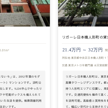
リガーレ日本橋人形町の賃
21.4万円 ～ 32万円
0.01m²
間
所在地:東京都中央区日本橋人形町１
交通:東京メトロ半蔵門線 水天宮前駅
いち」は、2012 年築のモダ
リガーレ日本橋人形町は、東京
リート）マンションです。浜町公
高層タワーレジデンスです。都
します。1LDK中心でゆったり
持つ人形町エリアに位置し、周
クや宅配ボックスも備えられて
です。交通利便性も極めて高く
ち着いた生活を提供。複数路線利用
を活用可能。高級感と実用性を
住まいです。
て、幅広い世代から支持されて