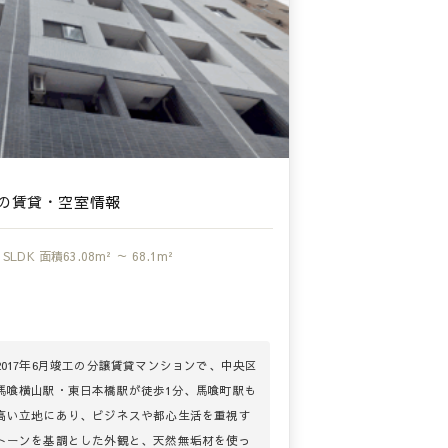
の賃貸・空室情報
1SLDK
面積
63.08m² ～ 68.1m²
017年6月竣工の分譲賃貸マンションで、中央区
馬喰横山駅・東日本橋駅が徒歩1分、馬喰町駅も
高い立地にあり、ビジネスや都心生活を重視す
トーンを基調とした外観と、天然無垢材を使っ