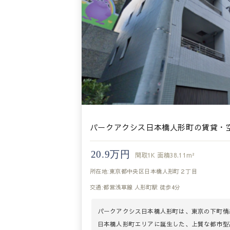
パークアクシス日本橋人形町の賃貸・
20.9万円
間取
1K
面積
38.11m²
所在地:東京都中央区日本橋人形町２丁目
交通:都営浅草線 人形町駅 徒歩4分
パークアクシス日本橋人形町は、東京の下町情
日本橋人形町エリアに誕生した、上質な都市型