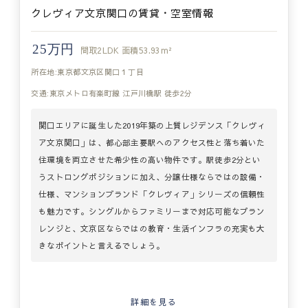
クレヴィア文京関口の賃貸・空室情報
25万円
間取
2LDK
面積
53.93m²
所在地:東京都文京区関口１丁目
交通:東京メトロ有楽町線 江戸川橋駅 徒歩2分
関口エリアに誕生した2019年築の上質レジデンス「クレヴィ
ア文京関口」は、都心部主要駅へのアクセス性と落ち着いた
住環境を両立させた希少性の高い物件です。駅徒歩2分とい
うストロングポジションに加え、分譲仕様ならではの設備・
仕様、マンションブランド「クレヴィア」シリーズの信頼性
も魅力です。シングルからファミリーまで対応可能なプラン
レンジと、文京区ならではの教育・生活インフラの充実も大
きなポイントと言えるでしょう。
詳細を見る