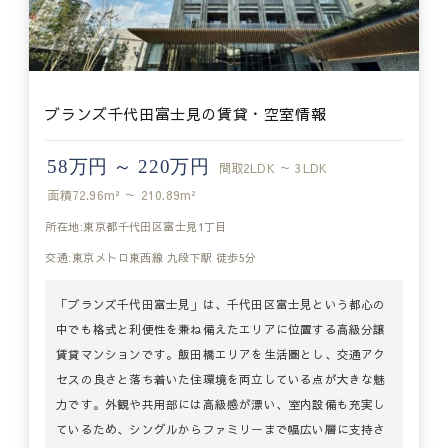
ブランズ千代田富士見の賃貸・空室情報
58万円 ～ 220万円
間取
2LDK ～ 3LDK
面積
72.96m² ～ 210.89m²
所在地:東京都千代田区富士見1丁目
交通:東京メトロ東西線 九段下駅 徒歩5分
「ブランズ千代田富士見」は、千代田区富士見という都心の
中でも格式と利便性を兼ね備えたエリアに位置する高級分譲
賃貸マンションです。飯田橋エリアを生活圏とし、交通アク
セスの良さと落ち着いた住環境を両立している点が大きな魅
力です。外観や共用部には高級感が漂い、室内設備も充実し
ているため、シングルからファミリーまで幅広い層に支持さ