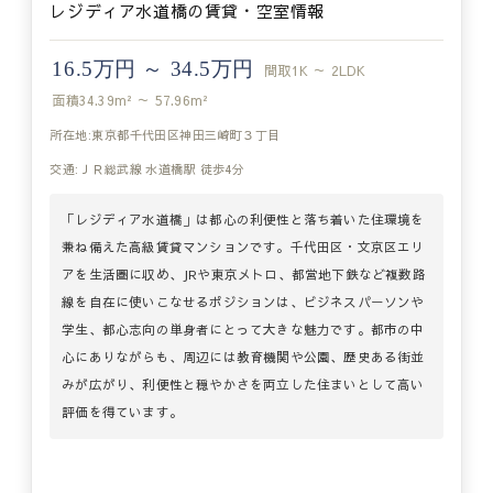
レジディア水道橋の賃貸・空室情報
16.5万円 ～ 34.5万円
間取
1K ～ 2LDK
面積
34.39m² ～ 57.96m²
所在地:東京都千代田区神田三崎町３丁目
交通:ＪＲ総武線 水道橋駅 徒歩4分
「レジディア水道橋」は都心の利便性と落ち着いた住環境を
兼ね備えた高級賃貸マンションです。千代田区・文京区エリ
アを生活圏に収め、JRや東京メトロ、都営地下鉄など複数路
線を自在に使いこなせるポジションは、ビジネスパーソンや
学生、都心志向の単身者にとって大きな魅力です。都市の中
心にありながらも、周辺には教育機関や公園、歴史ある街並
みが広がり、利便性と穏やかさを両立した住まいとして高い
評価を得ています。