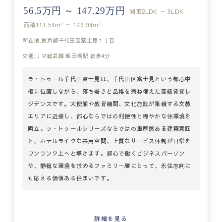
56.5万円 ～ 147.29万円
間取
2LDK ～ 3LDK
面積
113.54m² ～ 149.94m²
所在地:東京都千代田区富士見１丁目
交通:ＪＲ総武線 飯田橋駅 徒歩4分
ラ・トゥール千代田富士見は、千代田区富士見という都心中
枢に位置しながら、落ち着きと品格を兼ね備えた高級賃貸レ
ジデンスです。大使館や教育機関、文化施設が集積する文教
エリアに近接し、都心ならではの利便性と穏やかな住環境を
両立。ラ・トゥールシリーズならではの重厚感ある建築意匠
と、ホテルライクな共用空間、上質なサービス体制が日常を
ワンランク上へと導きます。都心で働くビジネスパーソン
や、静穏な環境を求めるファミリー層にとって、永住志向に
も応える価値ある住まいです。
詳細を見る