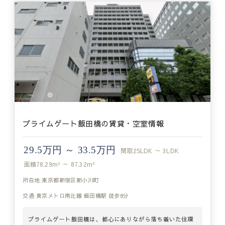
プライムゲート飯田橋の賃貸・空室情報
29.5万円 ～ 33.5万円
間取
2SLDK ～ 3LDK
面積
78.29m² ～ 87.32m²
所在地:東京都新宿区新小川町
交通:東京メトロ南北線 飯田橋駅 徒歩8分
プライムゲート飯田橋は、都心にありながら落ち着いた住環