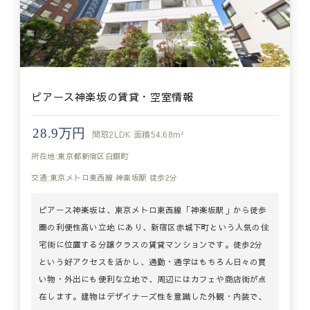
ピアース神楽坂の賃貸・空室情報
28.9万円
間取
2LDK
面積
54.68m²
所在地:東京都新宿区白銀町
交通:東京メトロ東西線 神楽坂駅 徒歩2分
ピアース神楽坂は、東京メトロ東西線「神楽坂駅」から徒歩
圏の利便性高い立地 にあり、新宿区赤城下町という人気の住
宅街に位置する分譲クラスの賃貸マンションです。徒歩2分
という好アクセスを活かし、通勤・通学はもちろん日々の買
い物・外出にも便利な立地で、周辺にはカフェや商店街が点
在します。建物はデザイナーズ性を意識した外観・内装で、