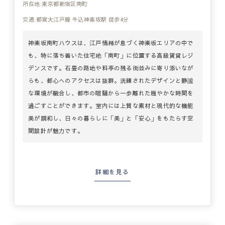
所在地:東京都新宿区南町
交通:都営大江戸線 牛込神楽坂駅 徒歩4分
神楽坂南町ハウスは、江戸情緒が息づく神楽坂エリアの中で
も、特に落ち着いた住宅地「南町」に位置する高級賃貸レジ
デンスです。石畳の路地や料亭の残る街並みに寄り添いなが
らも、都心へのアクセスは抜群。洗練されたデザインと静謐
な環境が融合し、都市の喧騒から一歩離れた穏やかな時間を
過ごすことができます。室内には上質な素材と現代的な機能
美が調和し、日々の暮らしに「美」と「安心」をもたらす空
間設計が魅力です。
詳細を見る