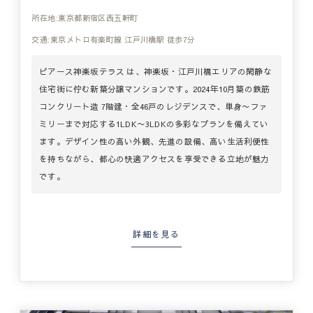
所在地:東京都新宿区西五軒町
交通:東京メトロ有楽町線 江戸川橋駅 徒歩7分
ピアース神楽坂テラス は、神楽坂・江戸川橋エリアの閑静な
住宅街に佇む新築分譲マンションです。2024年10月築の鉄筋
コンクリート造 7階建・全46戸のレジデンスで、単身〜ファ
ミリーまで対応する1LDK〜3LDKの多彩なプランを備えてい
ます。デザイン性の高い外観、先進の設備、高い生活利便性
を持ちながら、都心の快適アクセスを享受できる立地が魅力
です。
詳細を見る