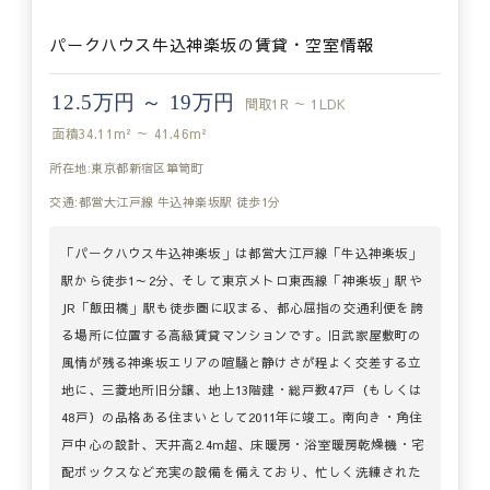
パークハウス牛込神楽坂の賃貸・空室情報
12.5万円 ～ 19万円
間取
1R ～ 1LDK
面積
34.11m² ～ 41.46m²
所在地:東京都新宿区箪笥町
交通:都営大江戸線 牛込神楽坂駅 徒歩1分
「パークハウス牛込神楽坂」は都営大江戸線「牛込神楽坂」
駅から徒歩1～2分、そして東京メトロ東西線「神楽坂」駅や
JR「飯田橋」駅も徒歩圏に収まる、都心屈指の交通利便を誇
る場所に位置する高級賃貸マンションです。旧武家屋敷町の
風情が残る神楽坂エリアの喧騒と静けさが程よく交差する立
地に、三菱地所旧分譲、地上13階建・総戸数47戸（もしくは
48戸）の品格ある住まいとして2011年に竣工。南向き・角住
戸中心の設計、天井高2.4m超、床暖房・浴室暖房乾燥機・宅
配ボックスなど充実の設備を備えており、忙しく洗練された