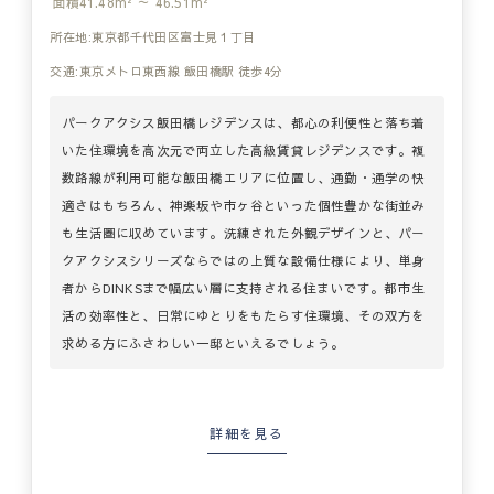
面積
41.48m² ～ 46.51m²
所在地:東京都千代田区富士見１丁目
交通:東京メトロ東西線 飯田橋駅 徒歩4分
パークアクシス飯田橋レジデンスは、都心の利便性と落ち着
いた住環境を高次元で両立した高級賃貸レジデンスです。複
数路線が利用可能な飯田橋エリアに位置し、通勤・通学の快
適さはもちろん、神楽坂や市ヶ谷といった個性豊かな街並み
も生活圏に収めています。洗練された外観デザインと、パー
クアクシスシリーズならではの上質な設備仕様により、単身
者からDINKSまで幅広い層に支持される住まいです。都市生
活の効率性と、日常にゆとりをもたらす住環境、その双方を
求める方にふさわしい一邸といえるでしょう。
詳細を見る