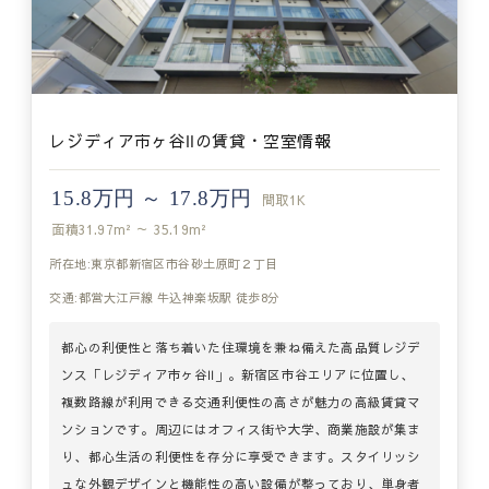
レジディア市ヶ谷Ⅱの賃貸・空室情報
15.8万円 ～ 17.8万円
間取
1K
面積
31.97m² ～ 35.19m²
所在地:東京都新宿区市谷砂土原町２丁目
交通:都営大江戸線 牛込神楽坂駅 徒歩8分
都心の利便性と落ち着いた住環境を兼ね備えた高品質レジデ
ンス「レジディア市ヶ谷Ⅱ」。新宿区市谷エリアに位置し、
複数路線が利用できる交通利便性の高さが魅力の高級賃貸マ
ンションです。周辺にはオフィス街や大学、商業施設が集ま
り、都心生活の利便性を存分に享受できます。スタイリッシ
ュな外観デザインと機能性の高い設備が整っており、単身者