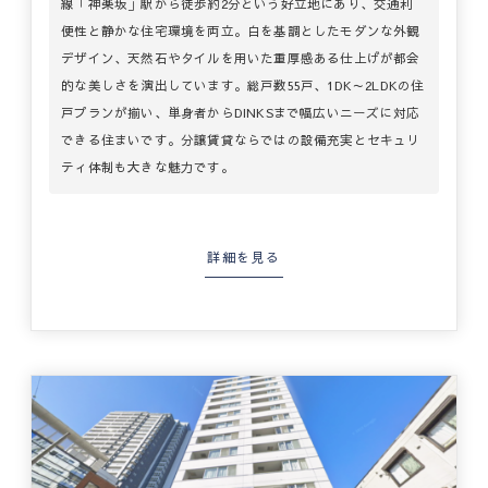
線「神楽坂」駅から徒歩約2分という好立地にあり、交通利
便性と静かな住宅環境を両立。白を基調としたモダンな外観
デザイン、天然石やタイルを用いた重厚感ある仕上げが都会
的な美しさを演出しています。総戸数55戸、1DK～2LDKの住
戸プランが揃い、単身者からDINKSまで幅広いニーズに対応
できる住まいです。分譲賃貸ならではの設備充実とセキュリ
ティ体制も大きな魅力です。
詳細を見る