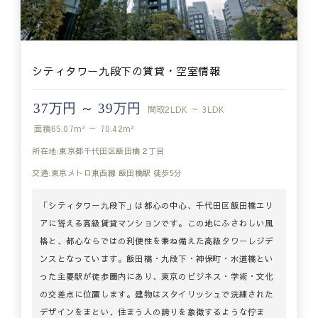
シティタワー九段下の賃貸・空室情報
37万円 ～ 39万円
間取
2LDK ～ 3LDK
面積
65.07m² ～ 70.42m²
所在地:東京都千代田区飯田橋２丁目
交通:東京メトロ東西線 飯田橋駅 徒歩5分
「シティタワー九段下」は都心の中心、千代田区飯田橋エリ
アに聳える高級賃貸マンションです。この地にふさわしい風
格と、都心ならではの利便性を兼ね備えた高級タワーレジデ
ンスとなっています。飯田橋・九段下・神保町・水道橋とい
った主要駅が徒歩圏内にあり、東京のビジネス・学術・文化
の交差点に位置します。建物はスタイリッシュで洗練された
デザインをまとい、住まう人の誇りを象徴するような佇ま