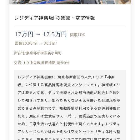
レジディア神楽坂Ⅱの賃貸・空室情報
17万円 ～ 17.5万円
間取
1DK
面積
30.08m² ～ 30.3m²
所在地:東京都新宿区新小川町
交通:ＪＲ中央線 飯田橋駅 徒歩9分
レジディア神楽坂Ⅱは、東京都新宿区の人気エリア「神楽
坂」に位置する高品質高級賃貸マンションです。神楽坂エリ
アは歴史と文化、そして洗練された都市機能が融合した街と
して知られており、都心でありながら落ち着いた住環境を享
受できる点が魅力です。複数路線が利用できる交通利便性に
加え、周辺には飲食店やスーパー、商業施設も充実している
ため、日常生活の快適さと利便性を両立できます。レジディ
アシリーズならではの上質な住空間とセキュリティ体制も整
っており、単身者からディンクスまで幅広い層に支持されて