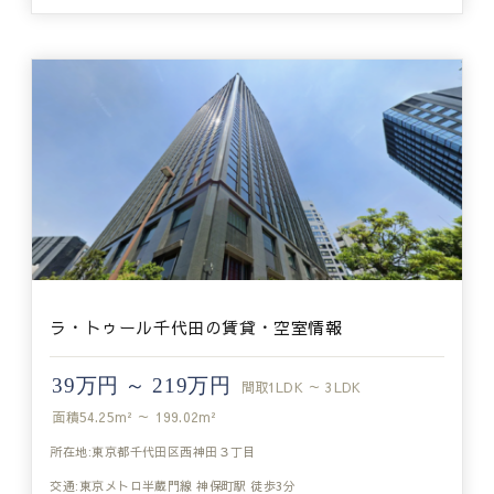
ラ・トゥール千代田の賃貸・空室情報
39万円 ～ 219万円
間取
1LDK ～ 3LDK
面積
54.25m² ～ 199.02m²
所在地:東京都千代田区西神田３丁目
交通:東京メトロ半蔵門線 神保町駅 徒歩3分