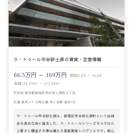
ラ・トゥール市谷砂土原の賃貸・空室情報
66.5万円 ～ 169万円
間取
3LDK ～ 4LDK
面積
136.07m² ～ 212.65m²
所在地:東京都新宿区市谷砂土原町３丁目
交通:東京メトロ南北線 市ヶ谷駅 徒歩7分
ラ・トゥール市谷砂土原は、新宿区市谷砂土原町という由緒
ある高台立地に誕生した、ラ・トゥールシリーズならではの
上質さと静謐さを兼ね備えた高級賃貸レジデンスです。都心