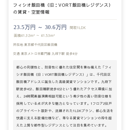
フィシオ飯田橋（旧：VORT飯田橋レジデンス）
の賃貸・空室情報
23.5万円 ～ 30.6万円
間取
1LDK
面積
41.32m² ～ 41.53m²
所在地:東京都千代田区飯田橋
交通:東京メトロ半蔵門線 九段下駅 徒歩4分
都心の利便性と、防音性に優れた住空間を兼ね備えた「フィ
シオ飯田橋（旧：VORT飯田橋レジデンス）」は、千代田区
飯田橋アドレスに誕生した高級賃貸マンションです。九段下
駅徒歩4分、飯田橋駅徒歩6分という優れたアクセス環境に加
え、24時間楽器演奏相談可能という希少性の高い防音仕様を
採用している点が大きな魅力となっています。1フロア2住戸
のプライベート設計や、洗練された1LDKプラン、都心生活を
快適に支える設備仕様など、単なる賃貸マンションの枠を超
えた上質な都市型レジデンスとして注目を集めています。