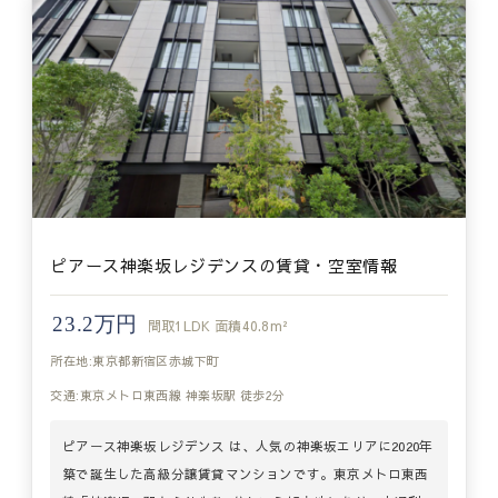
ピアース神楽坂レジデンスの賃貸・空室情報
23.2万円
間取
1LDK
面積
40.8m²
所在地:東京都新宿区赤城下町
交通:東京メトロ東西線 神楽坂駅 徒歩2分
ピアース神楽坂レジデンス は、人気の神楽坂エリアに2020年
築で誕生した高級分譲賃貸マンションです。東京メトロ東西