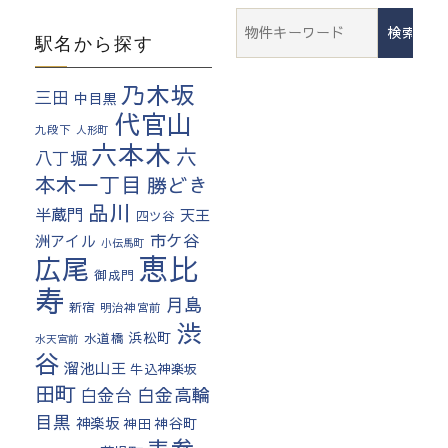
検
駅名から探す
索:
乃木坂
三田
中目黒
代官山
九段下
人形町
六本木
六
八丁堀
本木一丁目
勝どき
品川
半蔵門
天王
四ツ谷
市ケ谷
洲アイル
小伝馬町
恵比
広尾
御成門
寿
月島
新宿
明治神宮前
渋
浜松町
水道橋
水天宮前
谷
溜池山王
牛込神楽坂
田町
白金高輪
白金台
目黒
神楽坂
神田
神谷町