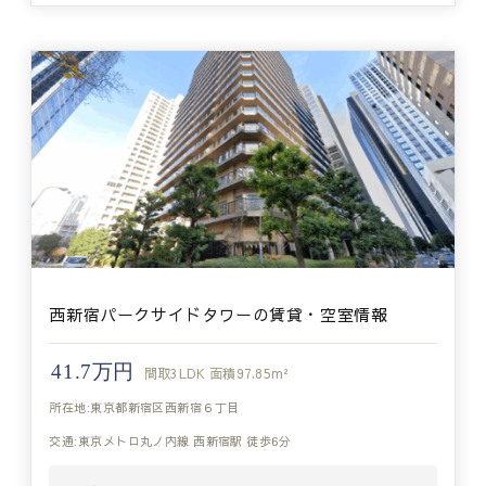
西新宿パークサイドタワーの賃貸・空室情報
41.7万円
間取
3LDK
面積
97.85m²
所在地:東京都新宿区西新宿６丁目
交通:東京メトロ丸ノ内線 西新宿駅 徒歩6分