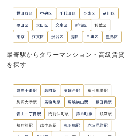
世田谷区
中央区
千代田区
台東区
品川区
墨田区
大田区
文京区
新宿区
杉並区
東京
江東区
渋谷区
港区
目黒区
豊島区
最寄駅からタワーマンション・高級賃貸
を探す
麻布十番駅
麹町駅
高輪台駅
高田馬場駅
駒沢大学駅
馬喰町駅
馬喰横山駅
飯田橋駅
青山一丁目駅
門前仲町駅
錦糸町駅
銀座駅
都庁前駅
越中島駅
赤羽橋駅
赤坂見附駅