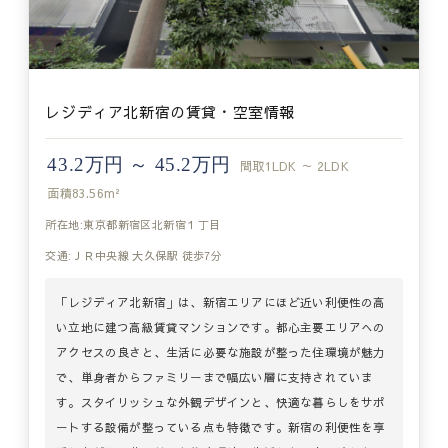
レジディア北新宿の賃貸・空室情報
43.2万円 ～ 45.2万円
間取
1LDK ～ 2LDK
面積
83.56m²
所在地:東京都新宿区北新宿１丁目
交通:ＪＲ中央線 大久保駅 徒歩7分
「レジディア北新宿」は、新宿エリアにほど近い利便性の高
い立地に建つ高級賃貸マンションです。都心主要エリアへの
アクセスの良さと、生活に必要な施設が整った住環境が魅力
で、単身者からファミリーまで幅広い層に支持されていま
す。スタイリッシュな外観デザインと、快適な暮らしをサポ
ートする設備が整っている点も特徴です。新宿の利便性を享