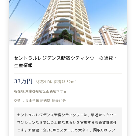
セントラルレジデンス新宿シティタワーの賃貸・
空室情報
33万円
間取
2LDK
面積
73.82m²
所在地:東京都新宿区西新宿７丁目
交通:ＪＲ山手線 新宿駅 徒歩10分
セントラルレジデンス新宿シティタワーは、駅近かつタワー
マンションならではの上質な暮らしを実現する高級賃貸物件
です。31階建・全316戸とスケールも大きく、間取りはワン