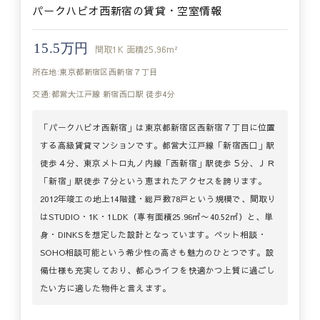
パークハビオ西新宿の賃貸・空室情報
15.5万円
間取
1K
面積
25.96m²
所在地:東京都新宿区西新宿７丁目
交通:都営大江戸線 新宿西口駅 徒歩4分
「パークハビオ西新宿」は東京都新宿区西新宿７丁目に位置
する高級賃貸マンションです。都営大江戸線「新宿西口」駅
徒歩４分、東京メトロ丸ノ内線「西新宿」駅徒歩５分、ＪＲ
「新宿」駅徒歩７分という恵まれたアクセスを誇ります。
2012年竣工の地上14階建・総戸数78戸という規模で、間取り
はSTUDIO・1K・1LDK（専有面積25.96㎡〜40.52㎡）と、単
身・DINKSを想定した設計となっています。ペット相談・
SOHO相談可能という希少性の高さも魅力のひとつです。設
備仕様も充実しており、都心ライフを快適かつ上質に過ごし
たい方に適した物件と言えます。