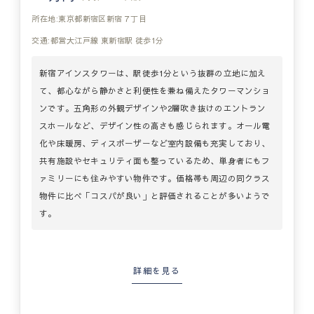
所在地:東京都新宿区新宿７丁目
交通:都営大江戸線 東新宿駅 徒歩1分
新宿アインスタワーは、駅徒歩1分という抜群の立地に加え
て、都心ながら静かさと利便性を兼ね備えたタワーマンショ
ンです。五角形の外観デザインや2層吹き抜けのエントラン
スホールなど、デザイン性の高さも感じられます。オール電
化や床暖房、ディスポーザーなど室内設備も充実しており、
共有施設やセキュリティ面も整っているため、単身者にもフ
ァミリーにも住みやすい物件です。価格帯も周辺の同クラス
物件に比べ「コスパが良い」と評価されることが多いようで
す。
詳細を見る