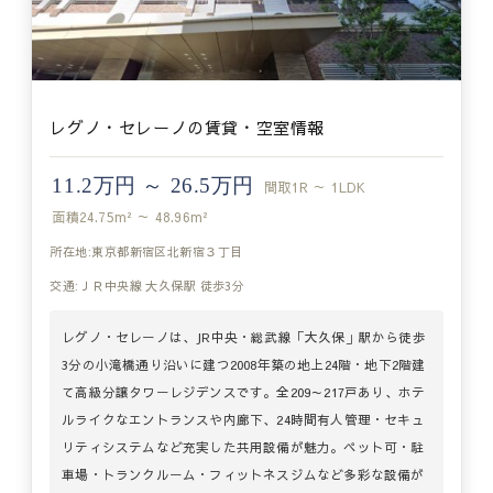
レグノ・セレーノの賃貸・空室情報
11.2万円 ～ 26.5万円
間取
1R ～ 1LDK
面積
24.75m² ～ 48.96m²
所在地:東京都新宿区北新宿３丁目
交通:ＪＲ中央線 大久保駅 徒歩3分
レグノ・セレーノは、JR中央・総武線「大久保」駅から徒歩
3分の小滝橋通り沿いに建つ2008年築の地上24階・地下2階建
て高級分譲タワーレジデンスです。全209～217戸あり、ホテ
ルライクなエントランスや内廊下、24時間有人管理・セキュ
リティシステムなど充実した共用設備が魅力。ペット可・駐
車場・トランクルーム・フィットネスジムなど多彩な設備が