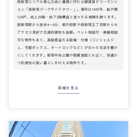
西新宿エリアの都心立地に優雅に佇む分譲賃貸タワーマンシ
ョン「西新宿パークサイドタワー」。築年は1997年、総戸数
129戸、地上20階・地下2階構造と堂々たる規模を誇ります。
西新宿駅から徒歩4～6分、都庁前駅や西新宿五丁目駅からも
アクセス良好で交通利便性も抜群。ペット相談可・楽器相談
可な物件もあり、高級感溢れる設備・仕様（コンシェルジ
ュ、宅配ボックス、オートロックなど）が日々の生活を豊か
にしてくれます。新宿中央公園や商業施設にも近く、快適か
つ利便性の高い暮らしを叶える物件です。
詳細を見る