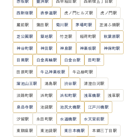
赤坂駅
豊洲駅
西早稲田駅
西新宿五丁目駅
西新宿駅
表参道駅
虎ノ門ヒルズ駅
虎ノ門駅
蔵前駅
蒲田駅
菊川駅
茅場町駅
芝浦ふ頭駅
芝公園駅
築地駅
竹芝駅
稲荷町駅
秋葉原駅
神谷町駅
神田駅
神泉駅
神楽坂駅
神保町駅
目黒駅
白金高輪駅
白金台駅
田町駅
田原町駅
牛込神楽坂駅
牛込柳町駅
溜池山王駅
湯島駅
渋谷駅
清澄白河駅
淡路町駅
浜町駅
浜松町駅
浅草橋駅
浅草駅
泉岳寺駅
池袋駅
池尻大橋駅
江戸川橋駅
汐留駅
永田町駅
水道橋駅
水天宮前駅
東銀座駅
東池袋駅
東日本橋駅
本郷三丁目駅