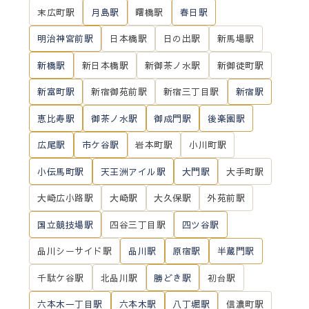
末広町駅
月島駅
曙橋駅
春日駅
明治神宮前駅
日本橋駅
日の出駅
新馬場駅
新橋駅
新日本橋駅
新御茶ノ水駅
新御徒町駅
新富町駅
新宿御苑前駅
新宿三丁目駅
新宿駅
恵比寿駅
御茶ノ水駅
御成門駅
後楽園駅
広尾駅
市ケ谷駅
岩本町駅
小川町駅
小伝馬町駅
天王洲アイル駅
大門駅
大手町駅
大崎広小路駅
大崎駅
大久保駅
外苑前駅
国立競技場駅
四谷三丁目駅
四ツ谷駅
品川シーサイド駅
品川駅
原宿駅
半蔵門駅
千駄ケ谷駅
北品川駅
勝どき駅
初台駅
六本木一丁目駅
六本木駅
八丁堀駅
信濃町駅