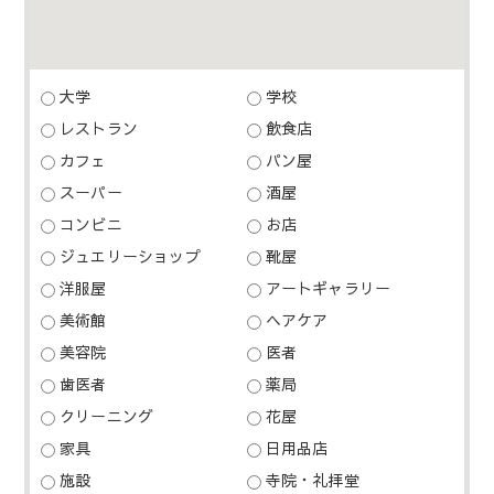
大学
学校
レストラン
飲食店
カフェ
パン屋
スーパー
酒屋
コンビニ
お店
ジュエリーショップ
靴屋
洋服屋
アートギャラリー
美術館
ヘアケア
美容院
医者
歯医者
薬局
クリーニング
花屋
家具
日用品店
施設
寺院・礼拝堂