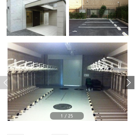
1
/
25