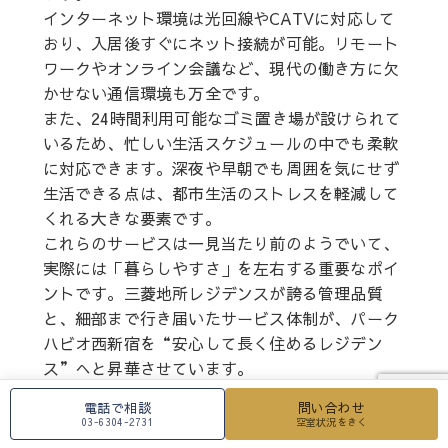
インターネット環境は光回線やCATVに対応して
おり、入居後すぐにネット接続が可能。リモート
ワークやオンライン会議など、現代の働き方に欠
かせない通信環境も万全です。
また、24時間利用可能なゴミ置き場が設けられて
いるため、忙しい生活スケジュールの中でも柔軟
に対応できます。深夜や早朝でも周囲を気にせず
生活できる点は、都市生活のストレスを軽減して
くれる大きな要素です。
これらのサービスは一見当たり前のようでいて、
実際には「暮らしやすさ」を左右する重要なポイ
ントです。三菱地所レジデンスが誇る管理品質
と、細部まで行き届いたサービス体制が、パーク
ハビオ西新宿を“安心して長く住めるレジデン
ス”へと昇華させています。
電話で相談
問い合わせ
03-6304-2731
空室状況をきく
お電話での問い合わせ
駐車・車関連設備