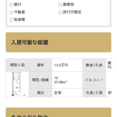
銀行
郵便局
不動産
旅行代理店
駐車場
入居可能な部屋
敷金1
間取り図
賃料
15.5万円
敷金/礼金
円
1K
間取/面積
バルコニー
25.96m²
現況
空家
引渡/入居
即時