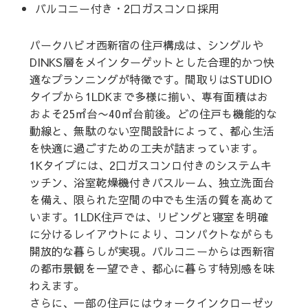
バルコニー付き・2口ガスコンロ採用
パークハビオ西新宿の住戸構成は、シングルや
DINKS層をメインターゲットとした合理的かつ快
適なプランニングが特徴です。間取りはSTUDIO
タイプから1LDKまで多様に揃い、専有面積はお
およそ25㎡台〜40㎡台前後。どの住戸も機能的な
動線と、無駄のない空間設計によって、都心生活
を快適に過ごすための工夫が詰まっています。
1Kタイプには、2口ガスコンロ付きのシステムキ
ッチン、浴室乾燥機付きバスルーム、独立洗面台
を備え、限られた空間の中でも生活の質を高めて
います。1LDK住戸では、リビングと寝室を明確
に分けるレイアウトにより、コンパクトながらも
開放的な暮らしが実現。バルコニーからは西新宿
の都市景観を一望でき、都心に暮らす特別感を味
わえます。
さらに、一部の住戸にはウォークインクローゼッ