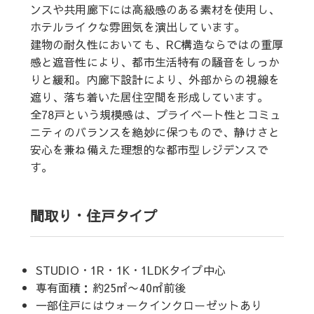
ンスや共用廊下には高級感のある素材を使用し、
ホテルライクな雰囲気を演出しています。
建物の耐久性においても、RC構造ならではの重厚
感と遮音性により、都市生活特有の騒音をしっか
りと緩和。内廊下設計により、外部からの視線を
遮り、落ち着いた居住空間を形成しています。
全78戸という規模感は、プライベート性とコミュ
ニティのバランスを絶妙に保つもので、静けさと
安心を兼ね備えた理想的な都市型レジデンスで
す。
間取り・住戸タイプ
STUDIO・1R・1K・1LDKタイプ中心
専有面積：約25㎡〜40㎡前後
一部住戸にはウォークインクローゼットあり