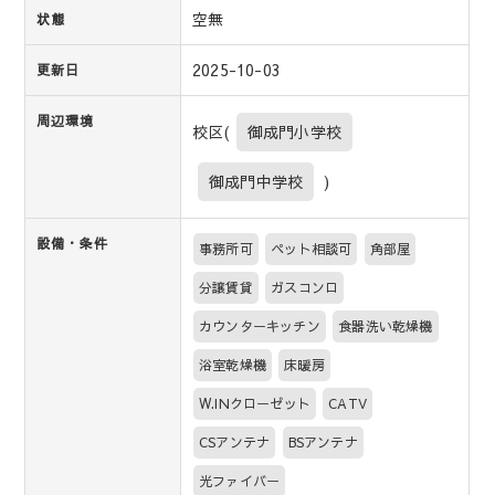
空無
状態
2025-10-03
更新日
周辺環境
校区(
御成門小学校
御成門中学校
)
設備・条件
事務所可
ペット相談可
角部屋
分譲賃貸
ガスコンロ
カウンターキッチン
食器洗い乾燥機
浴室乾燥機
床暖房
W.INクローゼット
CATV
CSアンテナ
BSアンテナ
光ファイバー