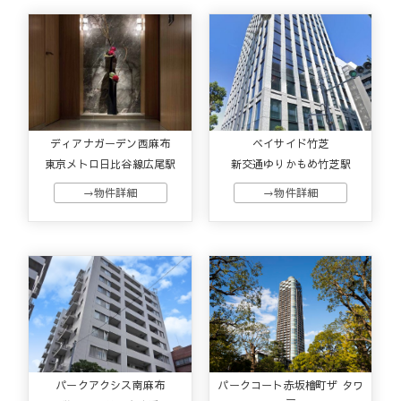
ディアナガーデン西麻布
ベイサイド竹芝
東京メトロ日比谷線広尾駅
新交通ゆりかもめ竹芝駅
→物件詳細
→物件詳細
パークアクシス南麻布
パークコート赤坂檜町ザ タワ
ー