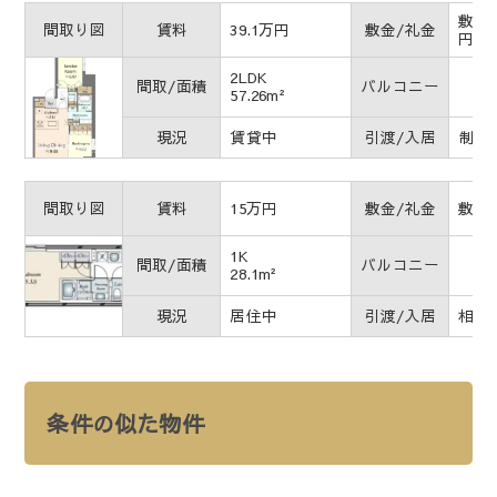
敷金3
間取り図
賃料
39.1万円
敷金/礼金
円
2LDK
間取/面積
バルコニー
57.26m²
現況
賃貸中
引渡/入居
制約
間取り図
賃料
15万円
敷金/礼金
敷金0
1K
間取/面積
バルコニー
28.1m²
現況
居住中
引渡/入居
相談
条件の似た物件