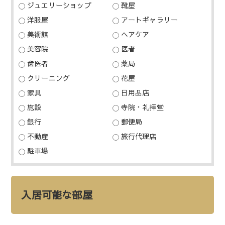
ジュエリーショップ
靴屋
洋服屋
アートギャラリー
美術館
ヘアケア
美容院
医者
歯医者
薬局
クリーニング
花屋
家具
日用品店
施設
寺院・礼拝堂
銀行
郵便局
不動産
旅行代理店
駐車場
入居可能な部屋