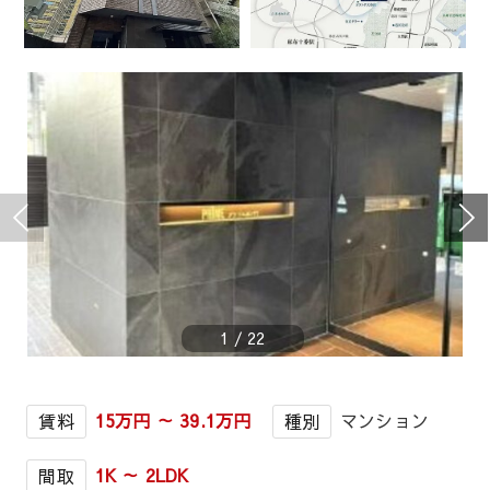
1
/
22
15万円 ～ 39.1万円
マンション
賃料
種別
1K ～ 2LDK
間取