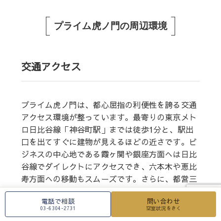
プライム虎ノ門の周辺環境
交通アクセス
プライム虎ノ門は、都心屈指の利便性を誇る交通
アクセス環境が整っています。最寄りの東京メト
ロ日比谷線「神谷町駅」までは徒歩1分と、駅出
口を出てすぐに建物が見えるほどの近さです。ビ
ジネスの中心地である霞ヶ関や銀座方面へは日比
谷線でダイレクトにアクセスでき、六本木や恵比
寿方面への移動もスムーズです。さらに、都営三
田線「御成門駅」徒歩8分、東京メトロ南北線
電話で相談
問い合わせ
「六本木一丁目駅」徒歩9分、銀座線「虎ノ門
03-6304-2731
空室状況をきく
お電話での問い合わせ
駅」徒歩12分、大江戸線「赤羽橋駅」徒歩15分