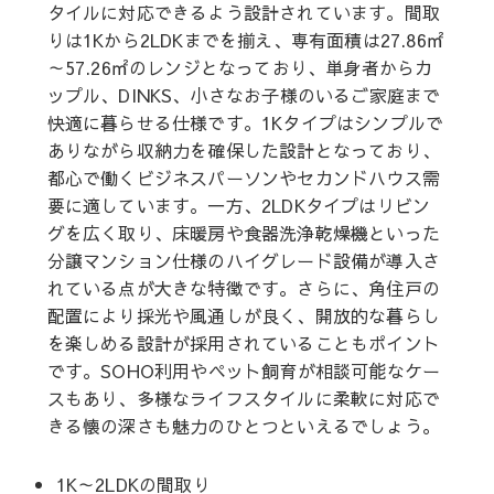
タイルに対応できるよう設計されています。間取
りは1Kから2LDKまでを揃え、専有面積は27.86㎡
～57.26㎡のレンジとなっており、単身者からカ
ップル、DINKS、小さなお子様のいるご家庭まで
快適に暮らせる仕様です。1Kタイプはシンプルで
ありながら収納力を確保した設計となっており、
都心で働くビジネスパーソンやセカンドハウス需
要に適しています。一方、2LDKタイプはリビン
グを広く取り、床暖房や食器洗浄乾燥機といった
分譲マンション仕様のハイグレード設備が導入さ
れている点が大きな特徴です。さらに、角住戸の
配置により採光や風通しが良く、開放的な暮らし
を楽しめる設計が採用されていることもポイント
です。SOHO利用やペット飼育が相談可能なケー
スもあり、多様なライフスタイルに柔軟に対応で
きる懐の深さも魅力のひとつといえるでしょう。
1K～2LDKの間取り