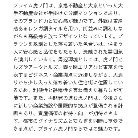
プライム虎ノ門は、京急不動産と大京といった大
手不動産会社が手掛けた分譲マンションであり、
そのブランド力と安心感が魅力です。外観は重厚
感あるレンガ調タイルを用い、街並みに調和しな
がらも高級感を放つデザインとなっています。ブ
ラウンを基調とした落ち着いた色合いは、住まう
人に安心感と品位をもたらし、洗練された雰囲気
を演出しています。周辺環境としては、虎ノ門ヒ
ルズやアークヒルズ、霞ヶ関エリアなど東京を代
表するビジネス・商業拠点に近接しながら、大通
りから少し入った落ち着いた住宅街に位置してい
るため、利便性と静穏性を兼ね備えた暮らしが可
能です。また、再開発の進む虎ノ門は、今後さら
に新しい商業施設や国際的な拠点が整備される計
画もあり、資産価値の維持・向上が期待できま
す。都市のダイナミズムと安らぎを同時に享受で
きる点が、プライム虎ノ門ならではの魅力です。