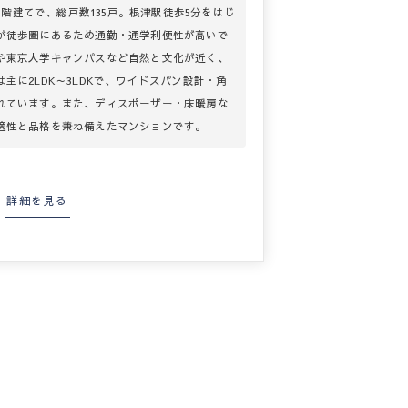
下1階建てで、総戸数135戸。根津駅徒歩5分をはじ
が徒歩圏にあるため通勤・通学利便性が高いで
や東京大学キャンパスなど自然と文化が近く、
主に2LDK～3LDKで、ワイドスパン設計・角
れています。また、ディスポーザー・床暖房な
適性と品格を兼ね備えたマンションです。
詳細を見る