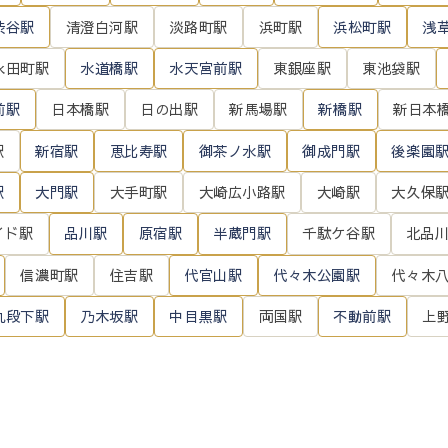
渋谷駅
清澄白河駅
淡路町駅
浜町駅
浜松町駅
浅
永田町駅
水道橋駅
水天宮前駅
東銀座駅
東池袋駅
前駅
日本橋駅
日の出駅
新馬場駅
新橋駅
新日本
駅
新宿駅
恵比寿駅
御茶ノ水駅
御成門駅
後楽園
駅
大門駅
大手町駅
大崎広小路駅
大崎駅
大久保
イド駅
品川駅
原宿駅
半蔵門駅
千駄ケ谷駅
北品
信濃町駅
住吉駅
代官山駅
代々木公園駅
代々木
九段下駅
乃木坂駅
中目黒駅
両国駅
不動前駅
上