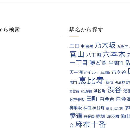
から検索
駅名から探す
乃木坂
三田
中目黒
九段下
六本木
官山
八丁堀
一丁目
勝どき
半蔵門
市ケ谷
天王洲アイル
小伝馬町
恵比寿
成門
新宿
明治神宮
渋谷
溜
浜松町
水道橋
天宮前
田町
白金
白金台
込神楽坂
神楽坂
茅
神田
神谷町
築地
芝公園
参道
飯
赤坂
赤羽橋
西新宿
麻布十番
台