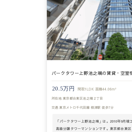
パークタワー上野池之端の賃貸・空室
20.5万円
間取
1LDK
面積
44.06m²
所在地:東京都台東区池之端２丁目
交通:東京メトロ千代田線 根津駅 徒歩7分
「パークタワー上野池之端」は。2010年9月竣工
高級分譲タワーマンションです。東京都台東区