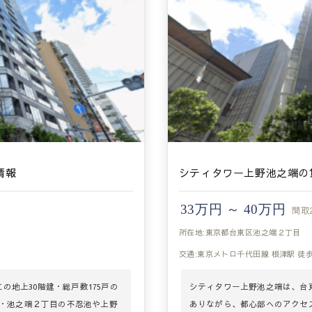
情報
シティタワー上野池之端の
33万円 ～ 40万円
間取
所在地:東京都台東区池之端２丁目
交通:東京メトロ千代田線 根津駅 徒歩
の地上30階建・総戸数175戸の
シティタワー上野池之端は、台
・池之端２丁目の不忍池や上野
ありながら、都心部へのアクセス