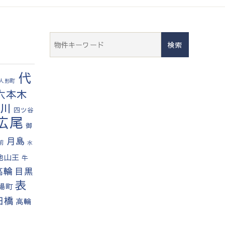
検
索:
代
人形町
六本木
品川
四ツ谷
広尾
御
月島
前
水
池山王
牛
高輪
目黒
表
場町
田橋
高輪