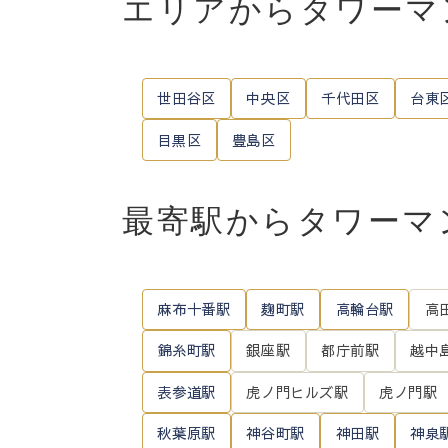
エリアからタワーマ
世田谷区
中央区
千代田区
台東
目黒区
豊島区
最寄駅からタワーマ
麻布十番駅
麹町駅
高輪台駅
高
錦糸町駅
銀座駅
都庁前駅
越中
表参道駅
虎ノ門ヒルズ駅
虎ノ門駅
秋葉原駅
神谷町駅
神田駅
神泉