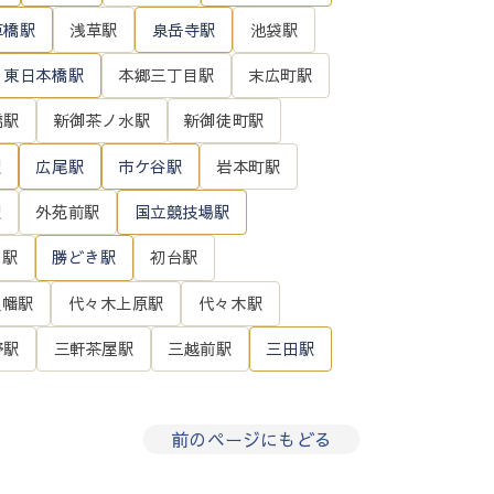
草橋駅
浅草駅
泉岳寺駅
池袋駅
東日本橋駅
本郷三丁目駅
末広町駅
橋駅
新御茶ノ水駅
新御徒町駅
駅
広尾駅
市ケ谷駅
岩本町駅
駅
外苑前駅
国立競技場駅
川駅
勝どき駅
初台駅
八幡駅
代々木上原駅
代々木駅
野駅
三軒茶屋駅
三越前駅
三田駅
前のページにもどる