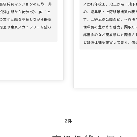
高級賃貸マンションのため、非
／2013年竣工、地上24階・地
津」駅から徒歩7分、JR「上
め、湯島駅・上野駅等複数の駅
の文化と緑を享受しながら静穏
す。上野恩賜公園の緑、不忍池
忍池や東京スカイツリーを望む
住環境の豊かさも魅力。間取りは
部屋多めなど開放感にも配慮さ
ど設備仕様も充実しており、快
2件