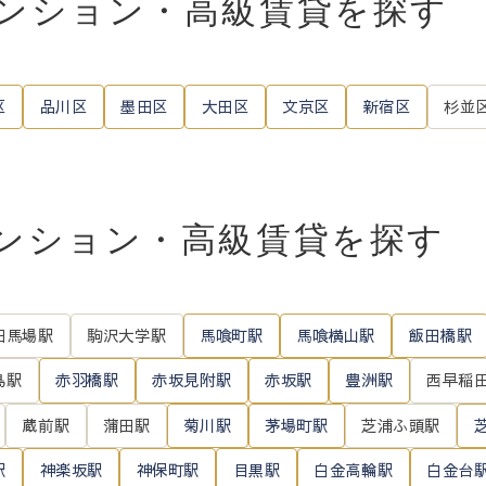
ンション・高級賃貸を探す
区
品川区
墨田区
大田区
文京区
新宿区
杉並
ンション・高級賃貸を探す
田馬場駅
駒沢大学駅
馬喰町駅
馬喰横山駅
飯田橋駅
島駅
赤羽橋駅
赤坂見附駅
赤坂駅
豊洲駅
西早稲
蔵前駅
蒲田駅
菊川駅
茅場町駅
芝浦ふ頭駅
駅
神楽坂駅
神保町駅
目黒駅
白金高輪駅
白金台